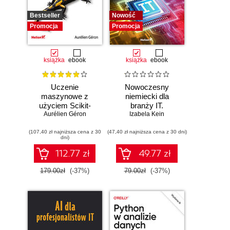
Bestseller
Nowość
Promocja
Promocja
książka
ebook
książka
ebook
Uczenie
Nowoczesny
maszynowe z
niemiecki dla
użyciem Scikit-
branży IT.
Learn, Keras i
Aurélien Géron
Praktyczne
Izabela Kein
TensorFlow.
przykłady i
(107,40 zł najniższa cena z 30
Wydanie III
(47,40 zł najniższa cena z 30 dni)
ćwiczenia
dni)
112.77 zł
49.77 zł
179.00zł
(-37%)
79.00zł
(-37%)