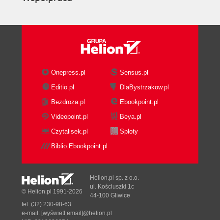
Onepress.pl
Sensus.pl
Editio.pl
DlaBystrzakow.pl
Bezdroza.pl
Ebookpoint.pl
Videopoint.pl
Beya.pl
Czytalisek.pl
Sploty
Biblio.Ebookpoint.pl
Helion.pl sp. z o.o.
ul. Kościuszki 1c
© Helion.pl 1991-2026
44-100 Gliwice
tel. (32) 230-98-63
e-mail:
[wyświetl email]@helion.pl