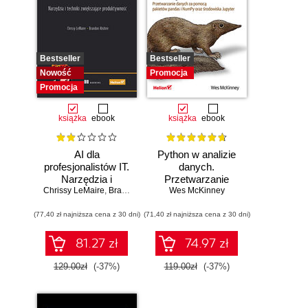
Bestseller
Bestseller
Nowość
Promocja
Promocja
książka
ebook
książka
ebook
AI dla
Python w analizie
profesjonalistów IT.
danych.
Narzędzia i
Przetwarzanie
Chrissy LeMaire
techniki
,
Brandon Abshire
danych za pomocą
Wes McKinney
zwiększające
pakietów pandas i
(77,40 zł najniższa cena z 30 dni)
produktywność
(71,40 zł najniższa cena z 30 dni)
NumPy oraz
środowiska
Jupyter. Wydanie
81.27 zł
74.97 zł
III
129.00zł
(-37%)
119.00zł
(-37%)