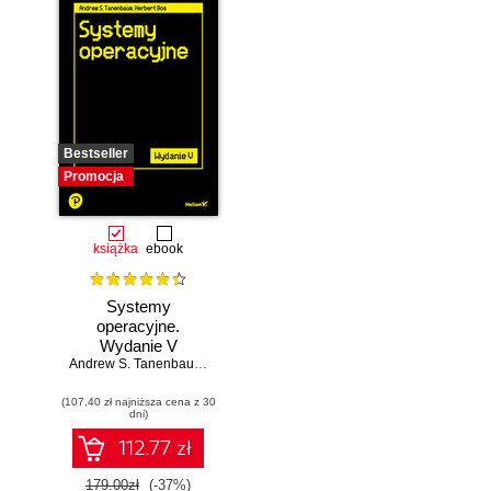
Bestseller
Promocja
książka
ebook
Systemy
operacyjne.
Wydanie V
Andrew S. Tanenbaum
,
Herbert Bos
(107,40 zł najniższa cena z 30
dni)
112.77 zł
179.00zł
(-37%)