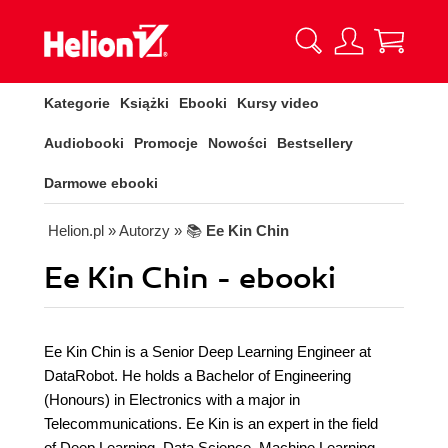
Kategorie
Książki
Ebooki
Kursy video
Audiobooki
Promocje
Nowości
Bestsellery
Darmowe ebooki
Helion.pl
» Autorzy
» 📚
Ee Kin Chin
Ee Kin Chin - ebooki
Ee Kin Chin is a Senior Deep Learning Engineer at
DataRobot. He holds a Bachelor of Engineering
(Honours) in Electronics with a major in
Telecommunications. Ee Kin is an expert in the field
of Deep Learning, Data Science, Machine Learning,