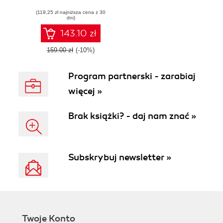
production-ready
(119,25 zł najniższa cena z 30
DL solutions
dni)
leveraging the
latest Python
143.10 zł
techniques
159.00 zł
(-10%)
Program partnerski - zarabiaj
więcej »
Brak książki? - daj nam znać »
Subskrybuj newsletter »
Twoje Konto