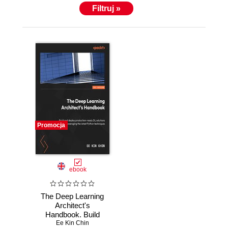
Filtruj »
Promocja
ebook
The Deep Learning
Architect's
Handbook. Build
and deploy
Ee Kin Chin