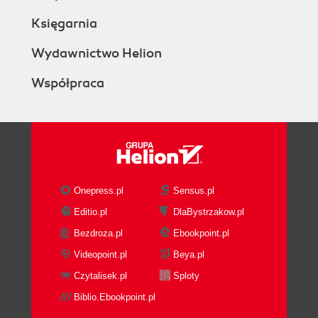
Księgarnia
Wydawnictwo Helion
Współpraca
Onepress.pl
Sensus.pl
Editio.pl
DlaBystrzakow.pl
Bezdroza.pl
Ebookpoint.pl
Videopoint.pl
Beya.pl
Czytalisek.pl
Sploty
Biblio.Ebookpoint.pl