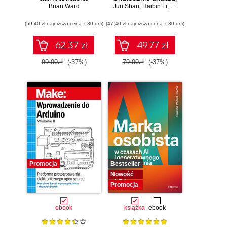
Wydanie III
Brian Ward
Jun Shan
dane, wyciągaj
,
Haibin Li
,
Matt Goldwasser
,
Up
wartościowe
(59,40 zł najniższa cena z 30 dni)
(47,40 zł najniższa cena z 30 dni)
wnioski i opanuj
zaawansowany
SQL na potrzeby
62.37 zł
49.77 zł
praktycznych
zastosowań.
99.00zł
(-37%)
79.00zł
(-37%)
Wydanie IV
Promocja
Bestseller
Nowość
Promocja
ebook
książka
ebook