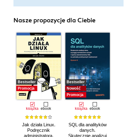
Nasze propozycje dla Ciebie
Bestseller
Bestseller
Promocja
Nowość
Promocja
książka
ebook
książka
ebook
Jak działa Linux.
SQL dla analityków
Podręcznik
danych.
administratora.
Skutecznie analizuj