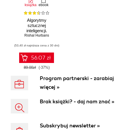
książka
ebook
Algorytmy
sztucznej
inteligencji.
Rishal Hurbans
Ilustrowany
przewodnik
(53,40 zł najniższa cena z 30 dni)
56.07 zł
89.00zł
(-37%)
Program partnerski - zarabiaj
więcej »
Brak książki? - daj nam znać »
Subskrybuj newsletter »