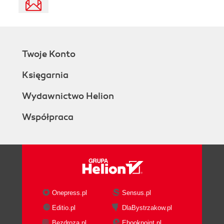
Twoje Konto
Księgarnia
Wydawnictwo Helion
Współpraca
Onepress.pl
Sensus.pl
Editio.pl
DlaBystrzakow.pl
Bezdroza.pl
Ebookpoint.pl