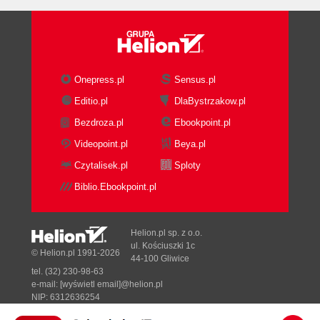
Onepress.pl
Sensus.pl
Editio.pl
DlaBystrzakow.pl
Bezdroza.pl
Ebookpoint.pl
Videopoint.pl
Beya.pl
Czytalisek.pl
Sploty
Biblio.Ebookpoint.pl
Helion.pl sp. z o.o.
ul. Kościuszki 1c
© Helion.pl 1991-2026
44-100 Gliwice
tel. (32) 230-98-63
e-mail:
[wyświetl email]@helion.pl
NIP: 6312636254
Regon: 241989027