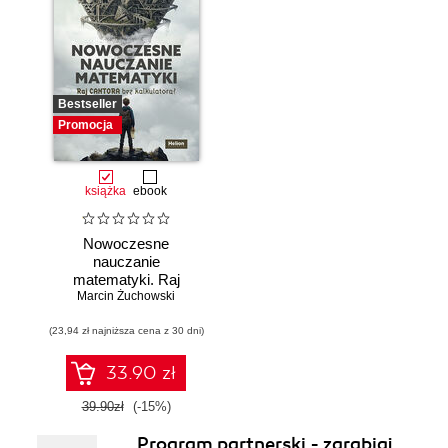
Bestseller
Promocja
książka
ebook
Nowoczesne
nauczanie
matematyki. Raj
Marcin Żuchowski
Cantora bez
kalkulatora?
(23,94 zł najniższa cena z 30 dni)
33.90 zł
39.90zł
(-15%)
Program partnerski - zarabiaj