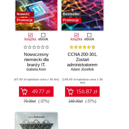
Nowość
Bestseller
Promocja
Promocja
książka
ebook
książka
ebook
Nowoczesny
CCNA 200-301.
niemiecki dla
Zostań
branży IT.
administratorem
Praktyczne
Izabela Kein
Adam Józefiok
sieci
przykłady i
komputerowych
(47,40 zł najniższa cena z 30 dni)
ćwiczenia
(149,40 zł najniższa cena z 30
Cisco. Wydanie II
dni)
49.77 zł
156.87 zł
79.00zł
(-37%)
249.00zł
(-37%)