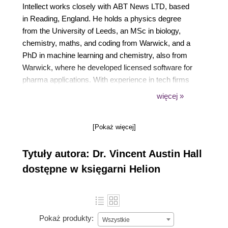
Intellect works closely with ABT News LTD, based
in Reading, England. He holds a physics degree
from the University of Leeds, an MSc in biology,
chemistry, maths, and coding from Warwick, and a
PhD in machine learning and chemistry, also from
Warwick, where he developed licensed software for
pharma applications. With experience in tech firms
and academia, he's worked on ML projects in the
więcej »
automotive and medtech sectors. He supervises
dissertations at the University of Exeter, consults on
[Pokaż więcej]
AI strategies, coaches students and professionals,
and shares insights through blogs and YouTube
Tytuły autora: Dr. Vincent Austin Hall
content.
dostępne w księgarni Helion
Pokaż produkty:
Wszystkie