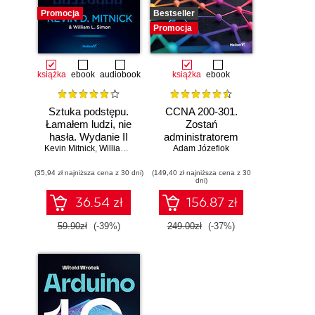
Promocja
Bestseller
Promocja
książka
ebook
audiobook
książka
ebook
Sztuka podstępu.
CCNA 200-301.
Łamałem ludzi, nie
Zostań
hasła. Wydanie II
administratorem
Kevin Mitnick
,
William L. Simon
Adam Józefiok
sieci
komputerowych
(35,94 zł najniższa cena z 30 dni)
(149,40 zł najniższa cena z 30
Cisco. Wydanie II
dni)
36.54 zł
156.87 zł
59.90zł
(-39%)
249.00zł
(-37%)