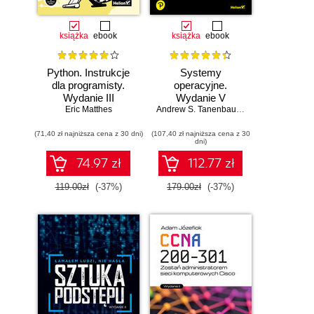
książka
ebook
książka
ebook
Python. Instrukcje
Systemy
dla programisty.
operacyjne.
Wydanie III
Wydanie V
Eric Matthes
Andrew S. Tanenbaum
,
Herbert Bos
(71,40 zł najniższa cena z 30 dni)
(107,40 zł najniższa cena z 30
dni)
74.97 zł
112.77 zł
119.00zł
(-37%)
179.00zł
(-37%)