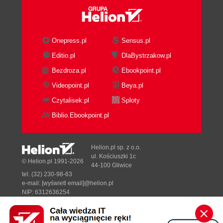
Onepress.pl
Sensus.pl
Editio.pl
DlaBystrzakow.pl
Bezdroza.pl
Ebookpoint.pl
Videopoint.pl
Beya.pl
Czytalisek.pl
Sploty
Biblio.Ebookpoint.pl
Helion.pl sp. z o.o.
ul. Kościuszki 1c
© Helion.pl 1991-2026
44-100 Gliwice
tel. (32) 230-98-63
e-mail:
[wyświetl email]@helion.pl
NIP: 6312636254
Regon: 241989027
Designed with ♥ by
Tonik.pl