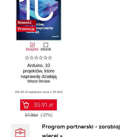
Nowość
Promocja
książka
ebook
Arduino. 10
projektów, które
naprawdę działają
Witold Wrotek
(34,20 zł najniższa cena z 30 dni)
35.91 zł
57.00zł
(-37%)
Program partnerski - zarabiaj
więcej »