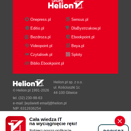
Onepress.pl
Sensus.pl
Editio.pl
DlaBystrzakow.pl
Bezdroza.pl
Ebookpoint.pl
Videopoint.pl
Beya.pl
Czytalisek.pl
Sploty
Biblio.Ebookpoint.pl
Helion.pl sp. z o.o.
ul. Kościuszki 1c
© Helion.pl 1991-2026
44-100 Gliwice
tel. (32) 230-98-63
e-mail:
[wyświetl email]@helion.pl
NIP: 6312636254
Regon: 241989027
Designed with ♥ by
Tonik.pl