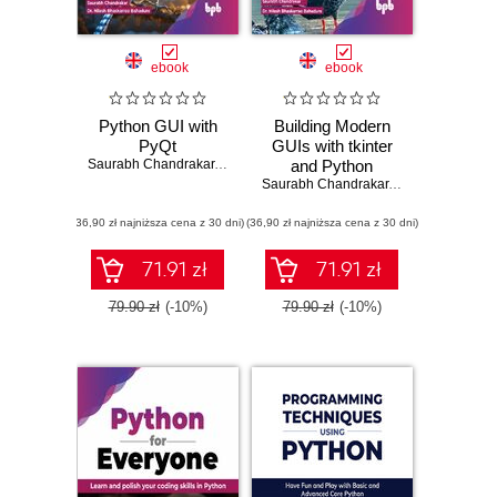
ebook
ebook
Python GUI with
Building Modern
PyQt
GUIs with tkinter
Saurabh Chandrakar
,
Dr. Nilesh Bhaskarrao Bahadure
and Python
Saurabh Chandrakar
,
Dr. Nilesh Bhas
(36,90 zł najniższa cena z 30 dni)
(36,90 zł najniższa cena z 30 dni)
71.91 zł
71.91 zł
79.90 zł
(-10%)
79.90 zł
(-10%)