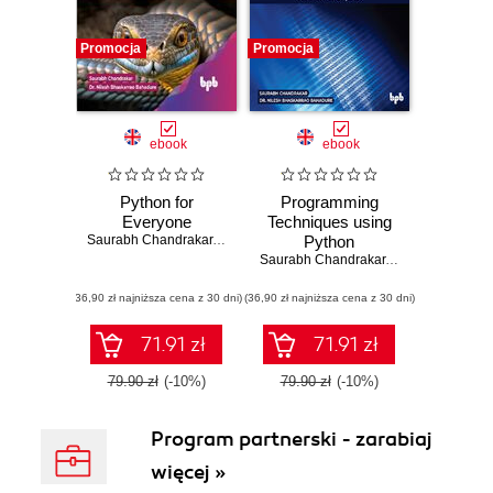
Promocja
Promocja
ebook
ebook
Python for
Programming
Everyone
Techniques using
Saurabh Chandrakar
,
Dr. Nilesh Bhaskarrao Bahadure
Python
Saurabh Chandrakar
,
Dr. Nilesh Bhas
(36,90 zł najniższa cena z 30 dni)
(36,90 zł najniższa cena z 30 dni)
71.91 zł
71.91 zł
79.90 zł
(-10%)
79.90 zł
(-10%)
Program partnerski - zarabiaj
więcej »