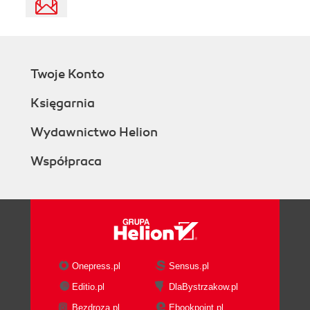
Twoje Konto
Księgarnia
Wydawnictwo Helion
Współpraca
Onepress.pl
Sensus.pl
Editio.pl
DlaBystrzakow.pl
Bezdroza.pl
Ebookpoint.pl