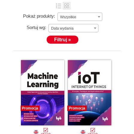
Pokaż produkty:
Wszystkie
Sortuj wg:
Data wydania
Filtruj »
Promocja
Promocja