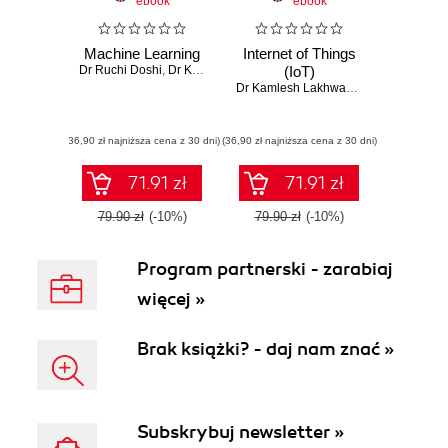
ebook
ebook
Machine Learning
Internet of Things
Dr Ruchi Doshi
,
Dr Kamal Kant Hiran
,
(IoT)
Ritesh Kumar Jain
,
Dr Kamle
Dr Kamlesh Lakhwani
,
Dr Hemant Kum
(36,90 zł najniższa cena z 30 dni)
(36,90 zł najniższa cena z 30 dni)
71.91 zł
71.91 zł
79.90 zł
(-10%)
79.90 zł
(-10%)
Program partnerski - zarabiaj
więcej »
Brak książki? - daj nam znać »
Subskrybuj newsletter »