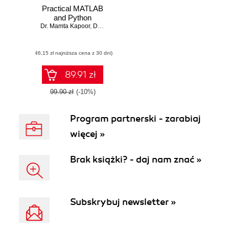
Practical MATLAB
and Python
Dr. Mamta Kapoor
,
Dr. Geeta Arora
(46,15 zł najniższa cena z 30 dni)
89.91 zł
99.90 zł
(-10%)
Program partnerski - zarabiaj
więcej »
Brak książki? - daj nam znać »
Subskrybuj newsletter »