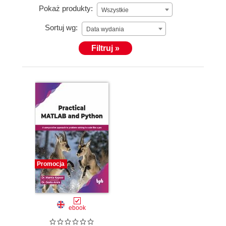
Pokaż produkty:
Wszystkie
Sortuj wg:
Data wydania
Filtruj »
Promocja
ebook