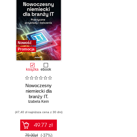
Nowość
Promocja
książka
ebook
Nowoczesny
niemiecki dla
branży IT.
Praktyczne
Izabela Kein
przykłady i
(47,40 zł najniższa cena z 30 dni)
ćwiczenia
49.77 zł
79.00zł
(-37%)