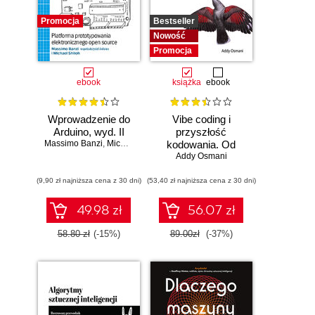
Promocja
Bestseller
Nowość
Promocja
ebook
książka
ebook
Wprowadzenie do
Vibe coding i
Arduino, wyd. II
przyszłość
Massimo Banzi
,
Michael Shiloh
kodowania. Od
programisty do
Addy Osmani
dewelopera ery AI
(9,90 zł najniższa cena z 30 dni)
(53,40 zł najniższa cena z 30 dni)
49.98 zł
56.07 zł
58.80 zł
(-15%)
89.00zł
(-37%)