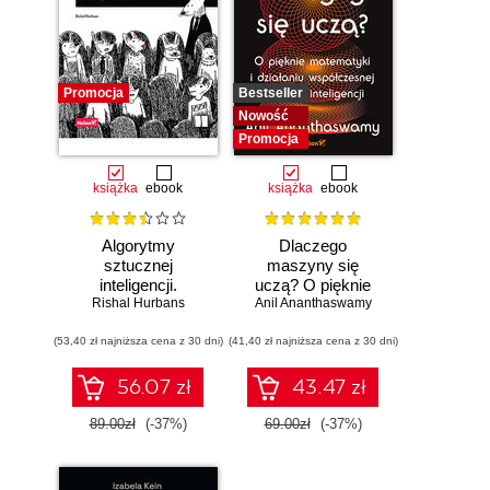
Promocja
Bestseller
Nowość
Promocja
książka
ebook
książka
ebook
Algorytmy
Dlaczego
sztucznej
maszyny się
inteligencji.
uczą? O pięknie
Rishal Hurbans
Ilustrowany
Anil Ananthaswamy
matematyki i
przewodnik
działaniu
(53,40 zł najniższa cena z 30 dni)
(41,40 zł najniższa cena z 30 dni)
współczesnej
sztucznej
inteligencji
56.07 zł
43.47 zł
89.00zł
(-37%)
69.00zł
(-37%)