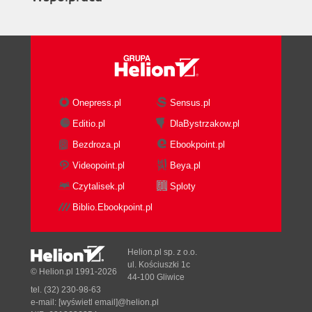
Onepress.pl
Sensus.pl
Editio.pl
DlaBystrzakow.pl
Bezdroza.pl
Ebookpoint.pl
Videopoint.pl
Beya.pl
Czytalisek.pl
Sploty
Biblio.Ebookpoint.pl
Helion.pl sp. z o.o.
ul. Kościuszki 1c
© Helion.pl 1991-2026
44-100 Gliwice
tel. (32) 230-98-63
e-mail:
[wyświetl email]@helion.pl