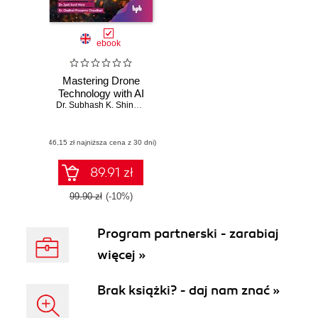
ebook
Mastering Drone
Technology with AI
Dr. Subhash K. Shinde
,
Dr. Jyoti Sunil More
,
Dr. Chaitrali Prasanna
(46,15 zł najniższa cena z 30 dni)
89.91 zł
99.90 zł
(-10%)
Program partnerski - zarabiaj
więcej »
Brak książki? - daj nam znać »