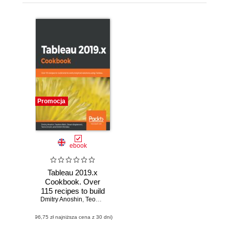
Promocja
ebook
Tableau 2019.x
Cookbook. Over
115 recipes to build
Dmitry Anoshin
end-to-end
,
Teodora Matic
,
Slaven Bogdanovic
,
Tania Lincoln
,
D
analytical solutions
(96,75 zł najniższa cena z 30 dni)
using Tableau