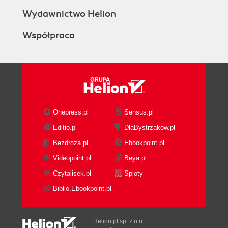
Wydawnictwo Helion
Współpraca
Onepress.pl
Sensus.pl
Editio.pl
DlaBystrzakow.pl
Bezdroza.pl
Ebookpoint.pl
Videopoint.pl
Beya.pl
Czytalisek.pl
Sploty
Biblio.Ebookpoint.pl
Helion.pl sp. z o.o.