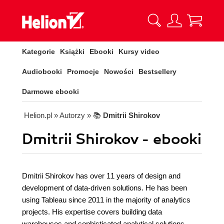
Kategorie
Książki
Ebooki
Kursy video
Audiobooki
Promocje
Nowości
Bestsellery
Darmowe ebooki
Helion.pl
» Autorzy
» 📚
Dmitrii Shirokov
Dmitrii Shirokov - ebooki
Dmitrii Shirokov has over 11 years of design and
development of data-driven solutions. He has been
using Tableau since 2011 in the majority of analytics
projects. His expertise covers building data
warehouses and sophisticated analytical solutions.