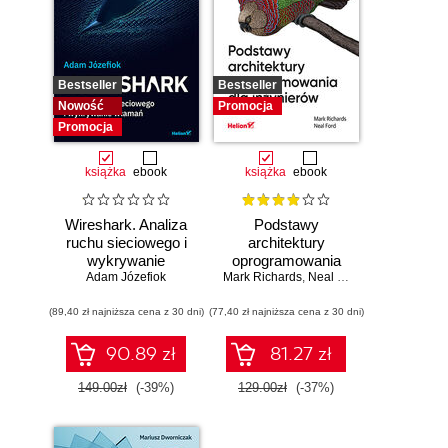
Bestseller
Bestseller
Nowość
Promocja
Promocja
książka
ebook
książka
ebook
Wireshark. Analiza
Podstawy
ruchu sieciowego i
architektury
wykrywanie
oprogramowania
Adam Józefiok
włamań
Mark Richards
dla inżynierów.
,
Neal Ford
Wydanie II
(89,40 zł najniższa cena z 30 dni)
(77,40 zł najniższa cena z 30 dni)
90.89 zł
81.27 zł
149.00zł
(-39%)
129.00zł
(-37%)