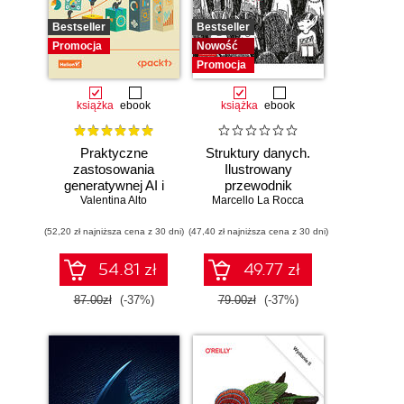
Bestseller
Bestseller
Promocja
Nowość
Promocja
książka
ebook
książka
ebook
Praktyczne
Struktury danych.
zastosowania
Ilustrowany
generatywnej AI i
przewodnik
Valentina Alto
ChatGPT.
Marcello La Rocca
Wykorzystaj
(52,20 zł najniższa cena z 30 dni)
potencjał inżynierii
(47,40 zł najniższa cena z 30 dni)
promptów z
technologiami
54.81 zł
49.77 zł
OpenAI dla
zwiększenia
87.00zł
(-37%)
79.00zł
(-37%)
produktywności i
kreatywności.
Wydanie II