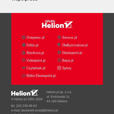
Onepress.pl
Sensus.pl
Editio.pl
DlaBystrzakow.pl
Bezdroza.pl
Ebookpoint.pl
Videopoint.pl
Beya.pl
Czytalisek.pl
Sploty
Biblio.Ebookpoint.pl
Helion.pl sp. z o.o.
ul. Kościuszki 1c
© Helion.pl 1991-2026
44-100 Gliwice
tel. (32) 230-98-63
e-mail:
[wyświetl email]@helion.pl