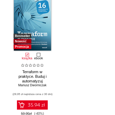
Bestseller
Nowość
Promocja
książka
ebook
Terraform w
praktyce. Buduj i
automatyzuj
Mariusz Dworniczak
infrastrukturę
chmurową oraz
(29,95 zł najniższa cena z 30 dni)
zarządzaj nią z
wykorzystaniem
Dockera
35.94 zł
59.90zł
(-40%)