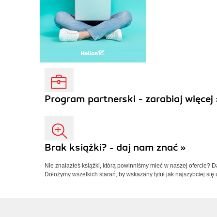
Program partnerski - zarabiaj więcej 
Brak książki? - daj nam znać »
Nie znalazłeś książki, którą powinniśmy mieć w naszej ofercie? 
Dołożymy wszelkich starań, by wskazany tytuł jak najszybciej się 