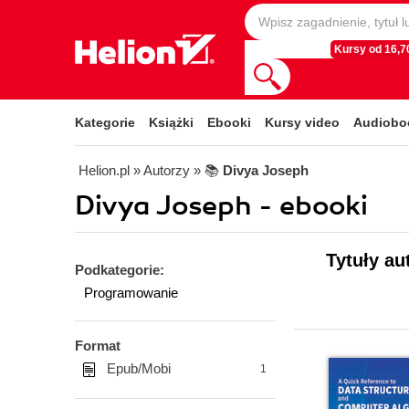
Kursy od 16,70
Kategorie
Książki
Ebooki
Kursy video
Audiobo
Helion.pl
» Autorzy
» 📚
Divya Joseph
Divya Joseph - ebooki
Tytuły au
Podkategorie:
Programowanie
Format
Epub/Mobi
1