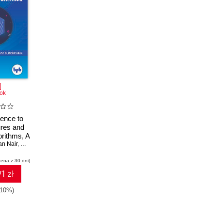
ok
ence to
ures and
rithms, A
an Nair
,
Divya Joseph
,
Alen Joseph
cena z 30 dni)
1 zł
-10%)