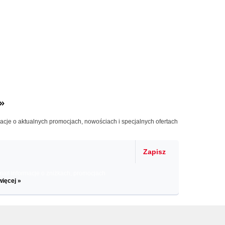
»
macje o aktualnych promocjach, nowościach i specjalnych ofertach
Zapisz
il informacje o zniżkach, promocjach
więcej »