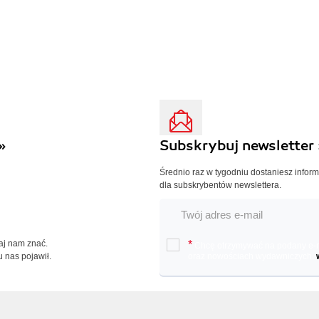
»
Subskrybuj newsletter 
Średnio raz w tygodniu dostaniesz infor
dla subskrybentów newslettera.
Daj nam znać.
*
Chcę otrzymywać na podany e-ma
u nas pojawił.
oraz nowościach wydawniczych.