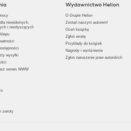
nia
Wydawnictwo Helion
mocy
O Grupie Helion
dla niewidomych,
Zostań naszym autorem!
ych i niesłyszących
Oceń książkę
klepu
Zgłoś erratę
ywatności
Przykłady do książek
dostępności
Nagrody i wyróżnienia
zty wysyłki
Zgłoś naruszenie praw autorskich
ości
nasz serwis WWW
su
i zwroty