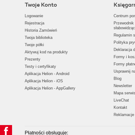
Twoje Konto
Księgar
Logowanie
Centrum po
Rejestracja
Przewodnik 
słabowidząc
Historia Zamówień
Regulamin s
Twoja biblioteka
Polityka pr
Twoje półki
Deklaracja 
Aktywuj kod na produkty
Formy i kos
Prezenty
Formy płatn
Testy i certyfikaty
Usprawnij 
Aplikacja Helion - Android
Blog
Aplikacja Helion - iOS
Newsletter
Aplikacja Helion - AppGallery
Mapa serwi
LiveChat
Kontakt
Reklamacje 
Płatności obsługuje: