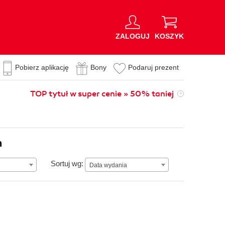
ZALOGUJ
KOSZYK
Pobierz aplikację
Bony
Podaruj prezent
TOP tytuł w super cenie » 50% taniej
n
Data wydania
Sortuj wg:
Data wydania