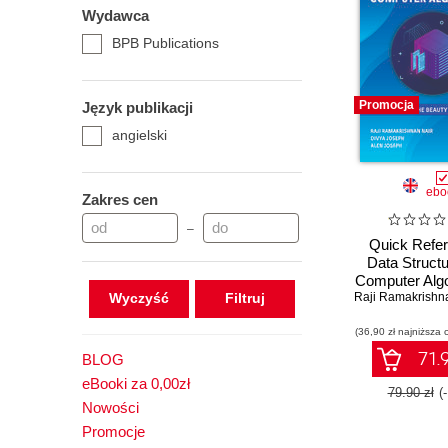
Wydawca
BPB Publications
Promocja
Język publikacji
angielski
ebo
Zakres cen
–
Quick Refer
Data Struct
Computer Algo
Wyczyść
Raji Ramakrishn
(36,90 zł najniższa 
71.9
BLOG
eBooki za 0,00zł
79.90 zł
(
Nowości
Promocje