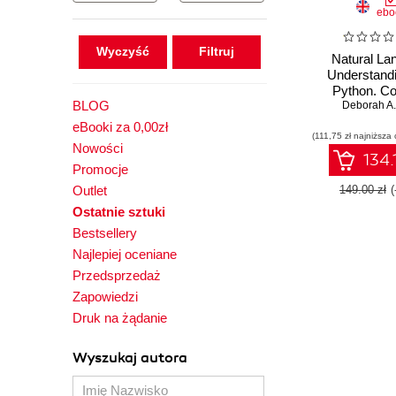
ebo
Wyczyść
Natural La
Understandi
Python. C
BLOG
natural la
Deborah A.
technology
eBooki za 0,00zł
(111,75 zł najniższa 
learning, an
Nowości
language mo
134.
Promocje
create hum
langua
Outlet
149.00 zł
comprehens
Ostatnie sztuki
computer s
Bestsellery
Najlepiej oceniane
Przedsprzedaż
Zapowiedzi
Druk na żądanie
Wyszukaj autora