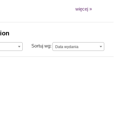
więcej »
lion
Data wydania
Sortuj wg:
Data wydania