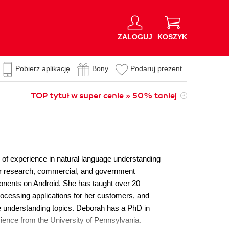
ZALOGUJ
KOSZYK
Pobierz aplikację
Bony
Podaruj prezent
TOP tytuł w super cenie » 50% taniej
s of experience in natural language understanding
r research, commercial, and government
onents on Android. She has taught over 20
ocessing applications for her customers, and
ge understanding topics. Deborah has a PhD in
science from the University of Pennsylvania.