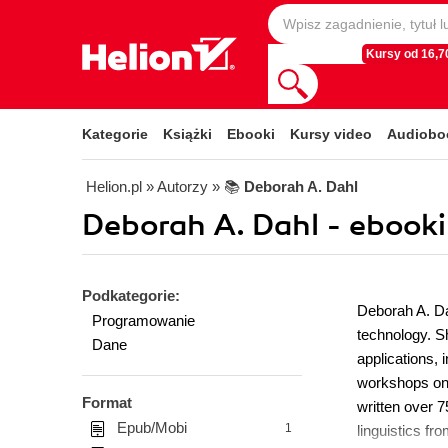
Kursy od 16,70
Kategorie
Książki
Ebooki
Kursy video
Audiobo
Helion.pl
» Autorzy
» 📚
Deborah A. Dahl
Deborah A. Dahl - ebooki
Podkategorie:
Deborah A. Da
Programowanie
technology. S
Dane
applications,
workshops on 
Format
written over 
Epub/Mobi
1
linguistics fr