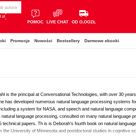
 zł
POMOC
LIVE CHAT
OD O,OOZŁ
oki
Promocje
Nowości
Bestsellery
Darmowe ebooki
hl is the principal at Conversational Technologies, with over 30 year
he has developed numerous natural language processing systems fo
 including a system for NASA, and speech and natural language comp
natural language processing, consulted on many natural language pr
75 technical papers. Th is is Deborah’s fourth book on natural langua
om the University of Minnesota and postdoctoral studies in cognitive 