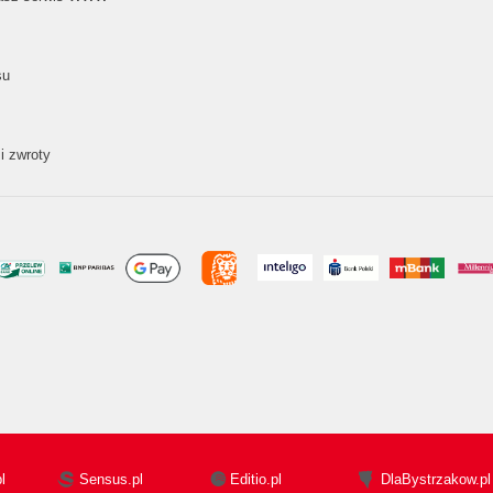
su
i zwroty
l
Sensus.pl
Editio.pl
DlaBystrzakow.pl