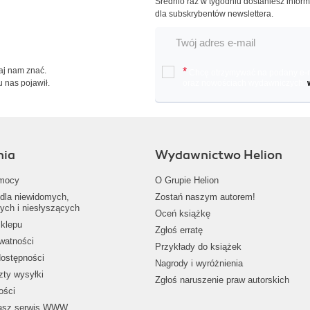
Średnio raz w tygodniu dostaniesz infor
dla subskrybentów newslettera.
Daj nam znać.
*
Chcę otrzymywać na podany e-ma
u nas pojawił.
oraz nowościach wydawniczych.
nia
Wydawnictwo Helion
mocy
O Grupie Helion
dla niewidomych,
Zostań naszym autorem!
ych i niesłyszących
Oceń książkę
klepu
Zgłoś erratę
ywatności
Przykłady do książek
dostępności
Nagrody i wyróżnienia
zty wysyłki
Zgłoś naruszenie praw autorskich
ości
nasz serwis WWW