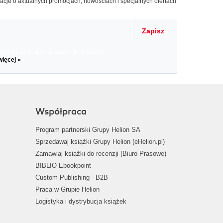
macje o aktualnych promocjach, nowościach i specjalnych ofertach
Zapisz
il informacje o zniżkach, promocjach
więcej »
Współpraca
Program partnerski Grupy Helion SA
Sprzedawaj książki Grupy Helion (eHelion.pl)
Zamawiaj książki do recenzji (Biuro Prasowe)
BIBLIO Ebookpoint
Custom Publishing - B2B
Praca w Grupie Helion
Logistyka i dystrybucja książek