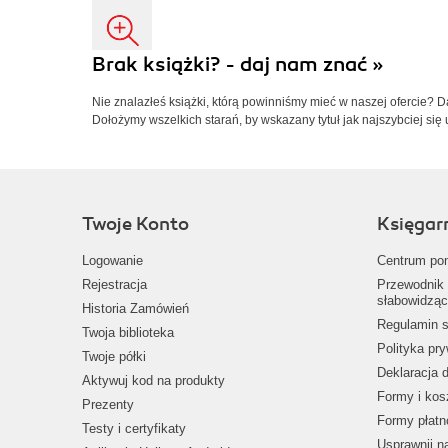
Brak książki? - daj nam znać »
Nie znalazłeś książki, którą powinniśmy mieć w naszej ofercie? 
Dołożymy wszelkich starań, by wskazany tytuł jak najszybciej się 
Twoje Konto
Księgar
Logowanie
Centrum po
Rejestracja
Przewodnik 
słabowidząc
Historia Zamówień
Regulamin s
Twoja biblioteka
Polityka pr
Twoje półki
Deklaracja 
Aktywuj kod na produkty
Formy i kos
Prezenty
Formy płatn
Testy i certyfikaty
Usprawnij 