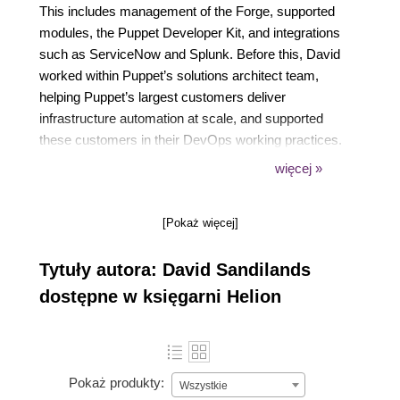
This includes management of the Forge, supported
modules, the Puppet Developer Kit, and integrations
such as ServiceNow and Splunk. Before this, David
worked within Puppet’s solutions architect team,
helping Puppet’s largest customers deliver
infrastructure automation at scale, and supported
these customers in their DevOps working practices.
He spent eight years at NatWest as a cloud
więcej »
infrastructure engineer delivering their IaaS platform.
Based in Falkirk, Scotland, David has a Bachelor of
[Pokaż więcej]
Engineering in computer science from the University
of Edinburgh.
Tytuły autora: David Sandilands
dostępne w księgarni Helion
Pokaż produkty:
Wszystkie