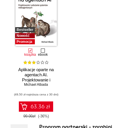
Bestseller
Nowość
Promocja
książka
ebook
Aplikacje oparte na
agentach AI.
Projektowanie i
Michael Albada
wdrażanie
systemów
(49,50 zł najniższa cena z 30 dni)
wieloagentowych
63.36 zł
99.00zł
(-36%)
Program partnerski - zarabiaj