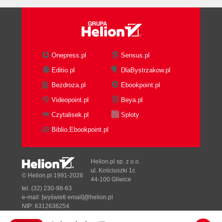
Onepress.pl
Sensus.pl
Editio.pl
DlaBystrzakow.pl
Bezdroza.pl
Ebookpoint.pl
Videopoint.pl
Beya.pl
Czytalisek.pl
Sploty
Biblio.Ebookpoint.pl
Helion.pl sp. z o.o.
ul. Kościuszki 1c
© Helion.pl 1991-2026
44-100 Gliwice
tel. (32) 230-98-63
e-mail:
[wyświetl email]@helion.pl
NIP: 6312636254
Regon: 241989027