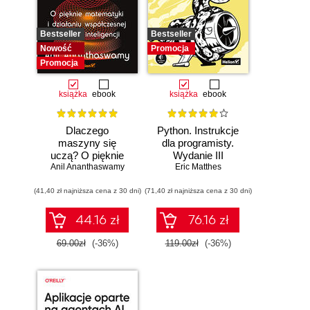
Bestseller
Bestseller
Nowość
Promocja
Promocja
książka
ebook
książka
ebook
Dlaczego
Python. Instrukcje
maszyny się
dla programisty.
uczą? O pięknie
Wydanie III
Anil Ananthaswamy
matematyki i
Eric Matthes
działaniu
(41,40 zł najniższa cena z 30 dni)
współczesnej
(71,40 zł najniższa cena z 30 dni)
sztucznej
inteligencji
44.16 zł
76.16 zł
69.00zł
(-36%)
119.00zł
(-36%)