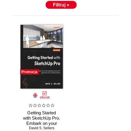
Filtruj »
Promocja
ebook
Getting Started
with SketchUp Pro.
Embark on your
David S. Sellers
3D modeling