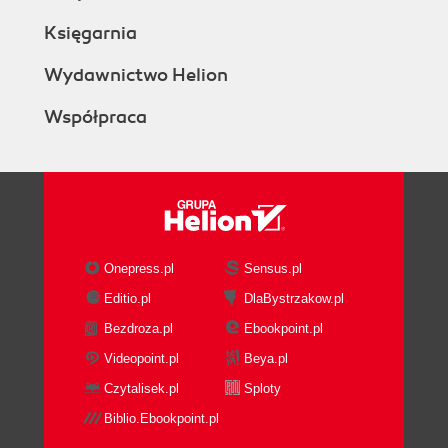
Księgarnia
Wydawnictwo Helion
Współpraca
Onepress.pl
Sensus.pl
Editio.pl
DlaBystrzakow.pl
Bezdroza.pl
Ebookpoint.pl
Videopoint.pl
Beya.pl
Czytalisek.pl
Sploty
Biblio.Ebookpoint.pl