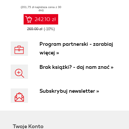
adventure with
(201,75 zł najniższa cena z 30
expert tips, tricks,
dni)
and best practices
242.10 zł
269.00 zł
(-10%)
Program partnerski - zarabiaj
więcej »
Brak książki? - daj nam znać »
Subskrybuj newsletter »
Twoje Konto