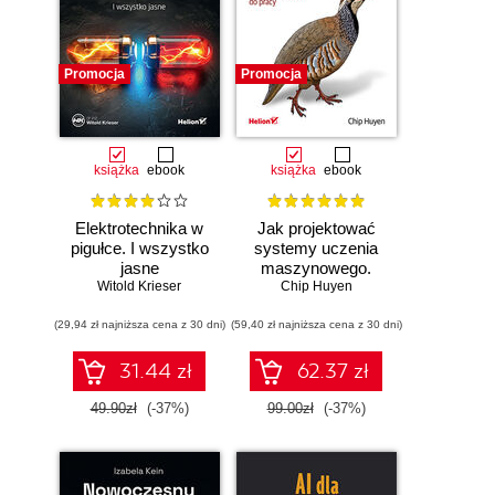
Promocja
Promocja
książka
ebook
książka
ebook
Elektrotechnika w
Jak projektować
pigułce. I wszystko
systemy uczenia
jasne
maszynowego.
Witold Krieser
Chip Huyen
Iteracyjne
tworzenie aplikacji
(29,94 zł najniższa cena z 30 dni)
(59,40 zł najniższa cena z 30 dni)
gotowych do pracy
31.44 zł
62.37 zł
49.90zł
(-37%)
99.00zł
(-37%)