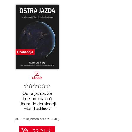
Promocja
ebook
Ostra jazda. Za
kulisami dążeń
Ubera do dominacji
Adam Lashinsky
na świecie
(9,90 zł najniższa cena z 30 dni)
32.21 zł