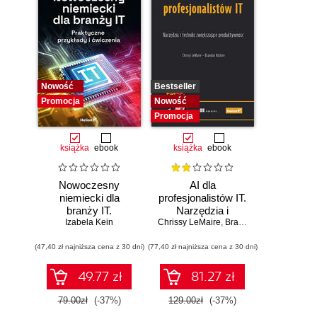
Nowość
Bestseller
Promocja
Nowość
Promocja
książka
ebook
książka
ebook
Nowoczesny
AI dla
niemiecki dla
profesjonalistów IT.
branży IT.
Narzędzia i
Praktyczne
Izabela Kein
Chrissy LeMaire
techniki
,
Brandon Abshire
przykłady i
zwiększające
(47,40 zł najniższa cena z 30 dni)
ćwiczenia
(77,40 zł najniższa cena z 30 dni)
produktywność
49.77 zł
81.27 zł
79.00zł
(-37%)
129.00zł
(-37%)