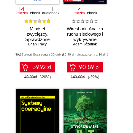
książka
ebook
audiobook
książka
ebook
Mindset
Wireshark. Analiza
zwycięzcy.
ruchu sieciowego i
Sprawdzone
wykrywanie
strategie na drodze
Brian Tracy
Adam Józefiok
włamań
do sukcesu
(39,92 zł najniższa cena z 30 dni)
(89,40 zł najniższa cena z 30 dni)
39.92 zł
90.89 zł
49.90zł
(-20%)
149.00zł
(-39%)