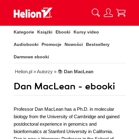
Kategorie
Książki
Ebooki
Kursy video
Audiobooki
Promocje
Nowości
Bestsellery
Darmowe ebooki
Helion.pl
» Autorzy
» 📚
Dan MacLean
Dan MacLean - ebooki
Professor Dan MacLean has a Ph.D. in molecular
biology from the University of Cambridge and gained
postdoctoral experience in genomics and
bioinformatics at Stanford University in California.
Dan is now a Honorary Professor in the School of