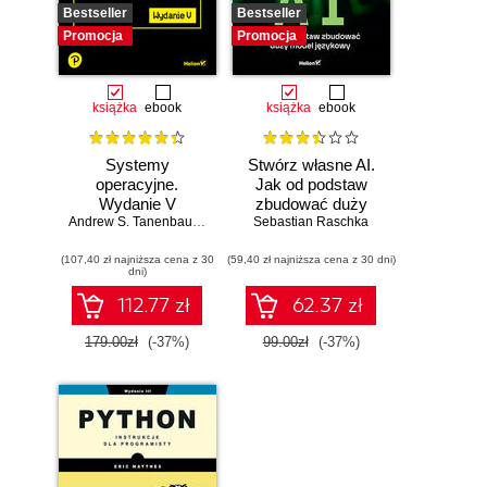
Bestseller
Bestseller
Promocja
Promocja
książka
ebook
książka
ebook
Systemy
Stwórz własne AI.
operacyjne.
Jak od podstaw
Wydanie V
zbudować duży
Andrew S. Tanenbaum
,
Herbert Bos
model językowy
Sebastian Raschka
(107,40 zł najniższa cena z 30
(59,40 zł najniższa cena z 30 dni)
dni)
112.77 zł
62.37 zł
179.00zł
(-37%)
99.00zł
(-37%)