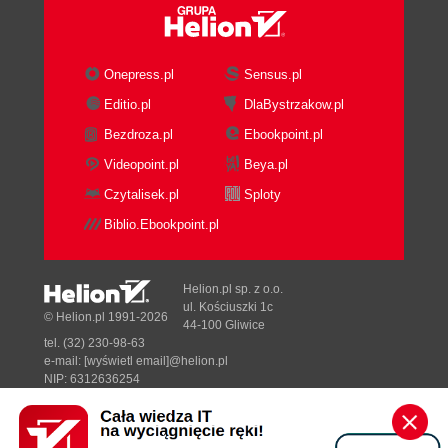
Onepress.pl
Sensus.pl
Editio.pl
DlaBystrzakow.pl
Bezdroza.pl
Ebookpoint.pl
Videopoint.pl
Beya.pl
Czytalisek.pl
Sploty
Biblio.Ebookpoint.pl
Helion.pl sp. z o.o.
ul. Kościuszki 1c
© Helion.pl 1991-2026
44-100 Gliwice
tel. (32) 230-98-63
e-mail:
[wyświetl email]@helion.pl
NIP: 6312636254
Regon: 241989027
Designed with ♥ by
Tonik.pl