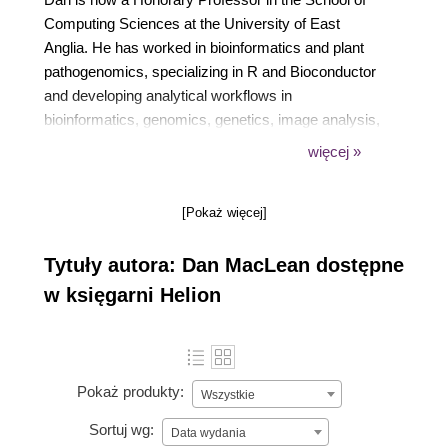
Computing Sciences at the University of East
Anglia. He has worked in bioinformatics and plant
pathogenomics, specializing in R and Bioconductor
and developing analytical workflows in
bioinformatics, genomics, genetics, image analysis,
and proteomics at The Sainsbury Laboratory since
więcej »
2006. Dan has developed and published software
packages in R, Ruby, and Python with over 100,000
[Pokaż więcej]
downloads combined.
Tytuły autora: Dan MacLean dostępne
w księgarni Helion
Pokaż produkty:
Wszystkie
Sortuj wg:
Data wydania