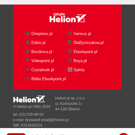
Onepress.pl
Sensus.pl
Editio.pl
DlaBystrzakow.pl
Bezdroza.pl
Ebookpoint.pl
Videopoint.pl
Beya.pl
Czytalisek.pl
Sploty
Biblio.Ebookpoint.pl
Helion.pl sp. z o.o.
ul. Kościuszki 1c
© Helion.pl 1991-2026
44-100 Gliwice
tel. (32) 230-98-63
e-mail:
[wyświetl email]@helion.pl
NIP: 6312636254
Regon: 241989027