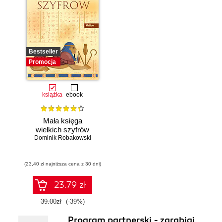
Bestseller
Promocja
książka
ebook
Mała księga
wielkich szyfrów
Dominik Robakowski
(23,40 zł najniższa cena z 30 dni)
23.79 zł
39.00zł
(-39%)
Program partnerski - zarabiaj