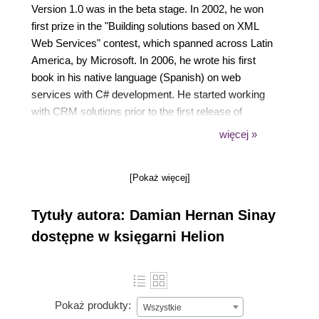
Version 1.0 was in the beta stage. In 2002, he won
first prize in the "Building solutions based on XML
Web Services" contest, which spanned across Latin
America, by Microsoft. In 2006, he wrote his first
book in his native language (Spanish) on web
services with C# development. He started working
with CRM solutions prior to the first release of
Microsoft Dynamics CRM's initial version. Since
więcej »
then, he has exclusively been developing and
implementing solutions for Dynamics CRM and
[Pokaż więcej]
SharePoint. He is certified in Versions 3.0, 4.0, and
2011 including development, installation,
Tytuły autora: Damian Hernan Sinay
configuration, and implementation of Dynamics
CRM. He has around 18 Microsoft certifications
dostępne w księgarni Helion
(MCP) in SQL, C#, ASP.NET, TFS, Project, CRM,
and SharePoint 2007 and 2010. Among many other
things, he has co-authored the Dynamics CRM
unleashed books for Versions 4.0 and 2011. He held
Pokaż produkty:
Wszystkie
the Microsoft Most Valuable Professional (MVP)