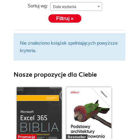
Sortuj wg:
award in Dynamics CRM in 2012 and serves as the
Data wydania
CEO of Remoting Coders, a Microsoft Partner
Filtruj »
company that is turning 10 years old in 2013,
providing solutions using Microsoft products and
technologies. You can contact Damian at
Nie znaleziono książek spełniających powyższe
damian@sinay.com.ar, follow him on Twitter at
kryteria.
@damiansinay, and can also read the blog at
https://www.remotingcoders.com/Blogsite/.
Nasze propozycje dla Ciebie
Promocja
Bestseller