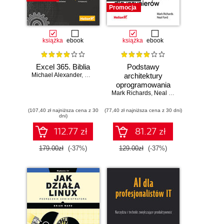
Promocja
książka
ebook
książka
ebook
Excel 365. Biblia
Podstawy
Michael Alexander
,
Dick Kusleika
architektury
oprogramowania
Mark Richards
dla inżynierów.
,
Neal Ford
Wydanie II
(107,40 zł najniższa cena z 30
(77,40 zł najniższa cena z 30 dni)
dni)
112.77 zł
81.27 zł
179.00zł
(-37%)
129.00zł
(-37%)