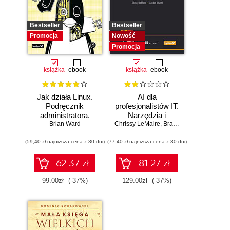
Bestseller
Bestseller
Promocja
Nowość
Promocja
książka
ebook
książka
ebook
Jak działa Linux.
AI dla
Podręcznik
profesjonalistów IT.
administratora.
Narzędzia i
Wydanie III
Brian Ward
Chrissy LeMaire
techniki
,
Brandon Abshire
zwiększające
(59,40 zł najniższa cena z 30 dni)
(77,40 zł najniższa cena z 30 dni)
produktywność
62.37 zł
81.27 zł
99.00zł
(-37%)
129.00zł
(-37%)