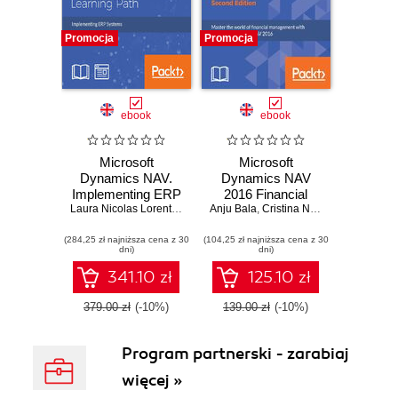
Promocja
Promocja
ebook
ebook
Microsoft
Microsoft
Dynamics NAV.
Dynamics NAV
Implementing ERP
2016 Financial
Systems
Laura Nicolas Lorente
,
Christopher Studebaker
Anju Bala
Management.
,
Cristina Nicolas Lorente
,
Marije Brummel
,
,
La
Da
Master the world of
(284,25 zł najniższa cena z 30
(104,25 zł najniższa cena z 30
financial
dni)
dni)
management with
Microsoft
341.10 zł
125.10 zł
Dynamics NAV
2016 - Second
379.00 zł
(-10%)
139.00 zł
(-10%)
Edition
Program partnerski - zarabiaj
więcej »