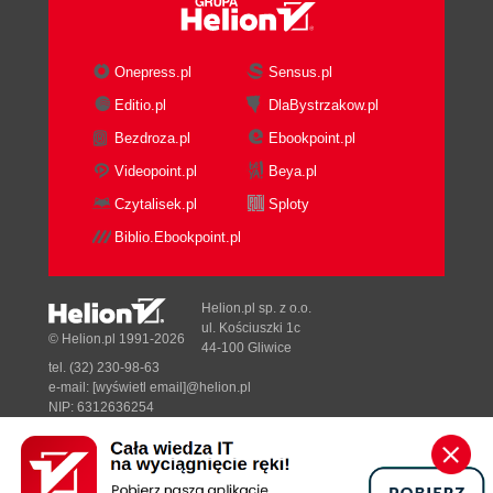
Onepress.pl
Sensus.pl
Editio.pl
DlaBystrzakow.pl
Bezdroza.pl
Ebookpoint.pl
Videopoint.pl
Beya.pl
Czytalisek.pl
Sploty
Biblio.Ebookpoint.pl
Helion.pl sp. z o.o.
ul. Kościuszki 1c
© Helion.pl 1991-2026
44-100 Gliwice
tel. (32) 230-98-63
e-mail:
[wyświetl email]@helion.pl
NIP: 6312636254
Regon: 241989027
Designed with ♥ by
Tonik.pl