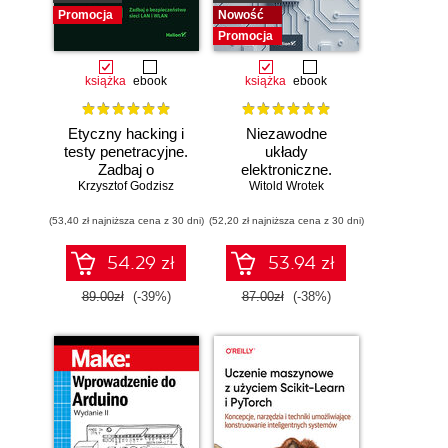
Promocja
Nowość
Promocja
książka
ebook
książka
ebook
Etyczny hacking i
Niezawodne
testy penetracyjne.
układy
Zadbaj o
elektroniczne.
bezpieczeństwo
Krzysztof Godzisz
Witold Wrotek
Podręcznik
sieci LAN i WLAN
konstruktora
(53,40 zł najniższa cena z 30 dni)
(52,20 zł najniższa cena z 30 dni)
54.29 zł
53.94 zł
89.00zł
(-39%)
87.00zł
(-38%)