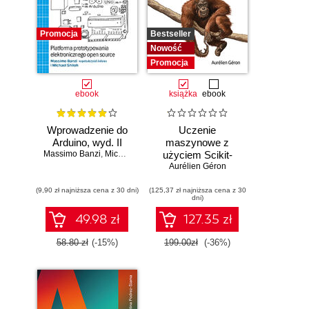
Promocja
Bestseller
Nowość
Promocja
ebook
książka
ebook
Wprowadzenie do
Uczenie
Arduino, wyd. II
maszynowe z
Massimo Banzi
,
Michael Shiloh
użyciem Scikit-
Learn i PyTorch.
Aurélien Géron
Koncepcje,
(9,90 zł najniższa cena z 30 dni)
(125,37 zł najniższa cena z 30
narzędzia i techniki
dni)
umożliwiające
konstruowanie
49.98 zł
127.35 zł
inteligentnych
systemów
58.80 zł
(-15%)
199.00zł
(-36%)