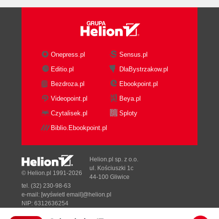
Onepress.pl
Sensus.pl
Editio.pl
DlaBystrzakow.pl
Bezdroza.pl
Ebookpoint.pl
Videopoint.pl
Beya.pl
Czytalisek.pl
Sploty
Biblio.Ebookpoint.pl
Helion.pl sp. z o.o.
ul. Kościuszki 1c
© Helion.pl 1991-2026
44-100 Gliwice
tel. (32) 230-98-63
e-mail:
[wyświetl email]@helion.pl
NIP: 6312636254
Regon: 241989027