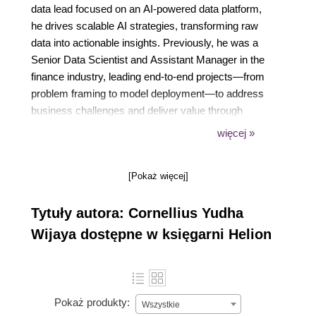
data lead focused on an AI-powered data platform,
he drives scalable AI strategies, transforming raw
data into actionable insights. Previously, he was a
Senior Data Scientist and Assistant Manager in the
finance industry, leading end-to-end projects—from
problem framing to model deployment—to address
business challenges and deliver value through
predictive analytics. In addition to his startup,
więcej »
Cornellius provides consulting services for early-
stage companies, assisting them in creating
[Pokaż więcej]
customized machine-learning systems. He is a
prolific technical writer who shares his knowledge
Tytuły autora: Cornellius Yudha
through articles, LinkedIn posts, and a well-regarded
newsletter on data trends.
Wijaya dostępne w księgarni Helion
Pokaż produkty:
Wszystkie