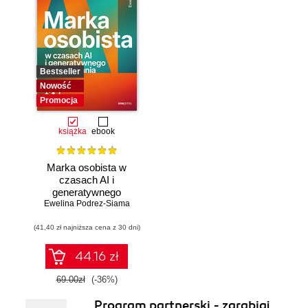
Bestseller
Nowość
Promocja
książka
ebook
Marka osobista w
czasach AI i
generatywnego
Ewelina Podrez-Siama
wyszukiwania
(41,40 zł najniższa cena z 30 dni)
44.16 zł
69.00zł
(-36%)
Program partnerski - zarabiaj