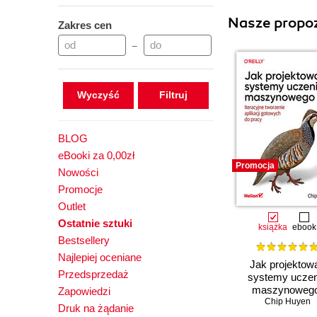
Nasze propoz
Zakres cen
–
Wyczyść
BLOG
eBooki za 0,00zł
Promocja
Nowości
Promocje
Outlet
Ostatnie sztuki
książka
ebook
Bestsellery
Najlepiej oceniane
Jak projektow
Przedsprzedaż
systemy uczen
maszynowego
Zapowiedzi
Iteracyjne tworz
Chip Huyen
Druk na żądanie
aplikacji gotowy