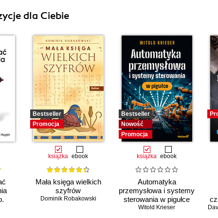
ycje dla Ciebie
Bestseller
Bestseller
Pr
Promocja
Nowość
Promocja
książka
ebook
książka
ebook
ać
Mała księga wielkich
Automatyka
ia
szyfrów
przemysłowa i systemy
.
Dominik Robakowski
sterowania w pigułce
cz
enie
Witold Krieser
Dav
ch do