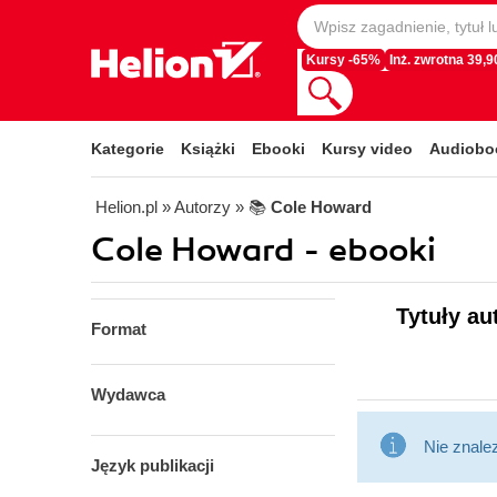
Kursy -65%
Inż. zwrotna 39,90
Kategorie
Książki
Ebooki
Kursy video
Audiobo
Helion.pl
» Autorzy
» 📚
Cole Howard
Cole Howard - ebooki
Tytuły au
Format
Wydawca
Nie znale
Język publikacji