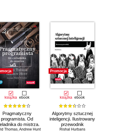
omocja
Promocja
książka
ebook
książka
ebook
Pragmatyczny
Algorytmy sztucznej
programista. Od
inteligencji. Ilustrowany
eladnika do mistrza.
przewodnik
id Thomas
Wydanie II
,
Andrew Hunt
Rishal Hurbans