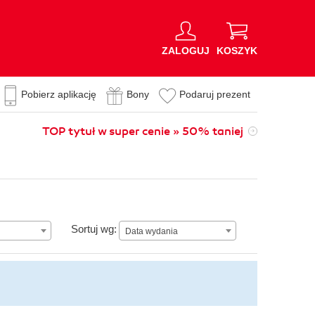
ZALOGUJ
KOSZYK
Pobierz aplikację
Bony
Podaruj prezent
TOP tytuł w super cenie » 50% taniej
Data wydania
Sortuj wg:
Data wydania