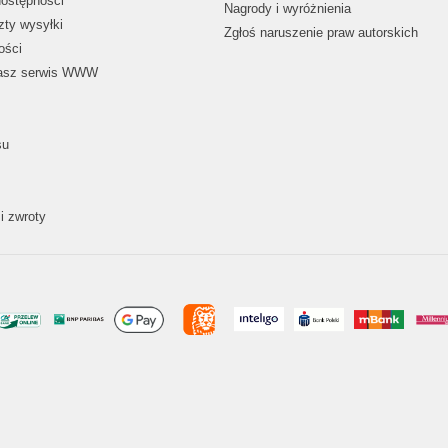
dostępności
Nagrody i wyróżnienia
zty wysyłki
Zgłoś naruszenie praw autorskich
ości
nasz serwis WWW
su
i zwroty