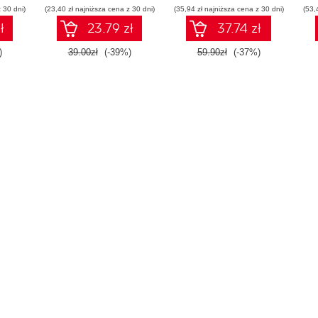
 30 dni)
(23,40 zł najniższa cena z 30 dni)
(35,94 zł najniższa cena z 30 dni)
(53,
ł
23.79 zł
37.74 zł
)
39.00zł
(-39%)
59.90zł
(-37%)