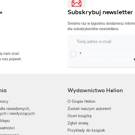
»
Subskrybuj newsletter 
Średnio raz w tygodniu dostaniesz infor
dla subskrybentów newslettera.
Daj nam znać.
*
Chcę otrzymywać na podany e-ma
u nas pojawił.
oraz nowościach wydawniczych.
nia
Wydawnictwo Helion
mocy
O Grupie Helion
dla niewidomych,
Zostań naszym autorem!
ych i niesłyszących
Oceń książkę
klepu
Zgłoś erratę
ywatności
Przykłady do książek