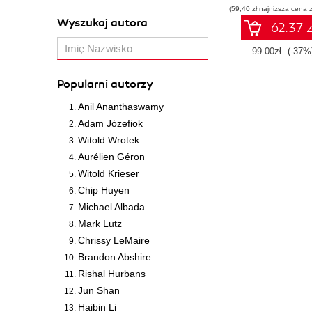
(59,40 zł najniższa cena z
pracy
Wyszukaj autora
62.37 z
99.00zł
(-37%
Popularni autorzy
Anil Ananthaswamy
Adam Józefiok
Witold Wrotek
Aurélien Géron
Witold Krieser
Chip Huyen
Michael Albada
Mark Lutz
Chrissy LeMaire
Brandon Abshire
Rishal Hurbans
Jun Shan
Haibin Li