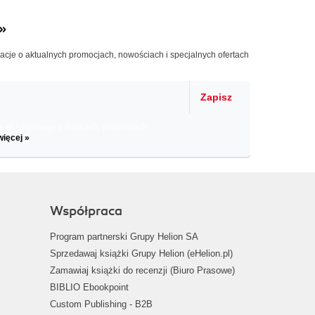
»
macje o aktualnych promocjach, nowościach i specjalnych ofertach
Zapisz
il informacje o zniżkach, promocjach
więcej »
Współpraca
Program partnerski Grupy Helion SA
Sprzedawaj książki Grupy Helion (eHelion.pl)
Zamawiaj książki do recenzji (Biuro Prasowe)
BIBLIO Ebookpoint
Custom Publishing - B2B