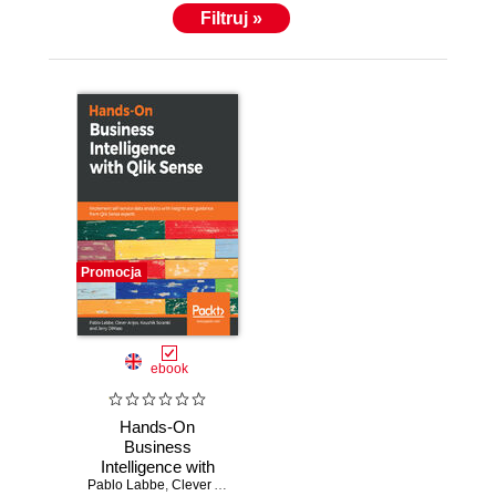
Filtruj »
Promocja
ebook
Hands-On
Business
Intelligence with
Pablo Labbe
Qlik Sense.
,
Clever Anjos
,
Kaushik Solanki
,
Jerry DiMaso