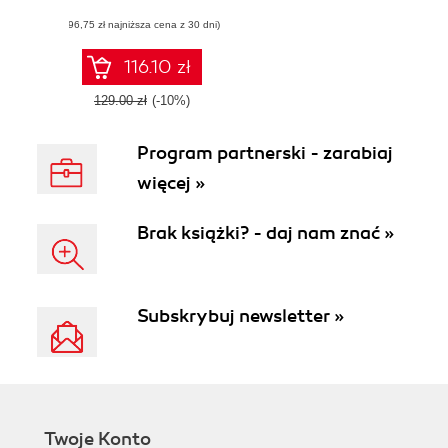
Implement self-
(96,75 zł najniższa cena z 30 dni)
service data
analytics with
insights and
116.10 zł
guidance from Qlik
Sense experts
129.00 zł
(-10%)
Program partnerski - zarabiaj
więcej »
Brak książki? - daj nam znać »
Subskrybuj newsletter »
Twoje Konto