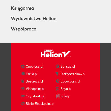
Księgarnia
Wydawnictwo Helion
Współpraca
Onepress.pl
Sensus.pl
Editio.pl
DlaBystrzakow.pl
Bezdroza.pl
Ebookpoint.pl
Videopoint.pl
Beya.pl
Czytalisek.pl
Sploty
Biblio.Ebookpoint.pl