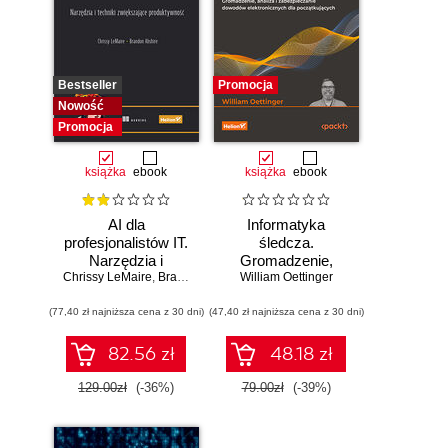
Bestseller
Promocja
Nowość
Promocja
książka
ebook
książka
ebook
AI dla
Informatyka
profesjonalistów IT.
śledcza.
Narzędzia i
Gromadzenie,
Chrissy LeMaire
techniki
,
Brandon Abshire
William Oettinger
analiza i
zwiększające
zabezpieczanie
(77,40 zł najniższa cena z 30 dni)
produktywność
(47,40 zł najniższa cena z 30 dni)
dowodów
elektronicznych dla
początkujących.
82.56 zł
48.18 zł
Wydanie II
129.00zł
(-36%)
79.00zł
(-39%)