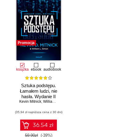
Promocja
książka
ebook
audiobook
Sztuka podstępu.
Łamałem ludzi, nie
hasła. Wydanie II
Kevin Mitnick
,
William L. Simon
(35,94 zł najniższa cena z 30 dni)
36.54 zł
59.90zł
(-39%)