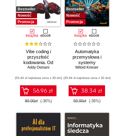
Bestseller
Bestseller
Nowość
Nowość
Promocja
Promocja
książka
ebook
książka
ebook
Vibe coding i
Automatyka
przyszłość
przemysłowa i
kodowania. Od
systemy
programisty do
Addy Osmani
sterowania w
Witold Krieser
dewelopera ery AI
pigułce
(53,40 zł najniższa cena z 30 dni)
(35,94 zł najniższa cena z 30 dni)
56.96 zł
38.34 zł
89.00zł
(-36%)
59.90zł
(-36%)