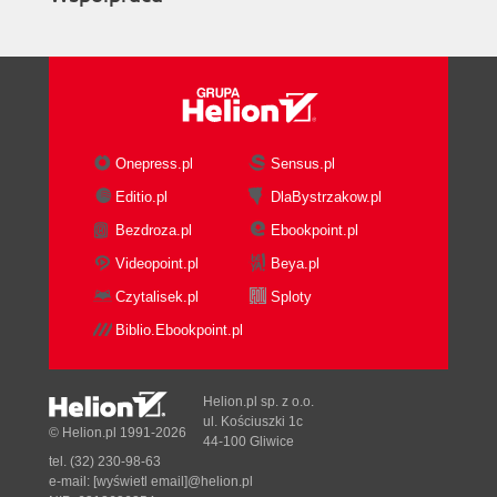
Onepress.pl
Sensus.pl
Editio.pl
DlaBystrzakow.pl
Bezdroza.pl
Ebookpoint.pl
Videopoint.pl
Beya.pl
Czytalisek.pl
Sploty
Biblio.Ebookpoint.pl
Helion.pl sp. z o.o.
ul. Kościuszki 1c
© Helion.pl 1991-2026
44-100 Gliwice
tel. (32) 230-98-63
e-mail:
[wyświetl email]@helion.pl