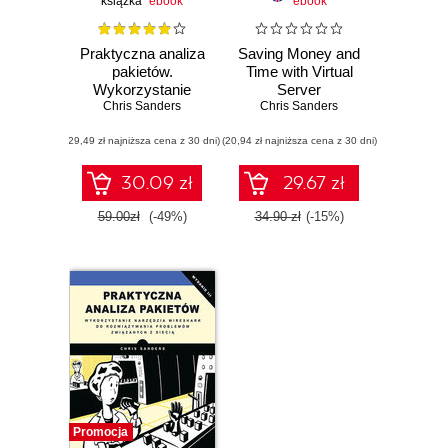
książka
ebook
ebook
Praktyczna analiza
Saving Money and
pakietów.
Time with Virtual
Wykorzystanie
Server
Chris Sanders
narzędzia
Chris Sanders
Wireshark do
(29,49 zł najniższa cena z 30 dni)
rozwiązywania
(20,94 zł najniższa cena z 30 dni)
problemów z siecią
30.09 zł
29.67 zł
59.00zł
(-49%)
34.90 zł
(-15%)
Promocja