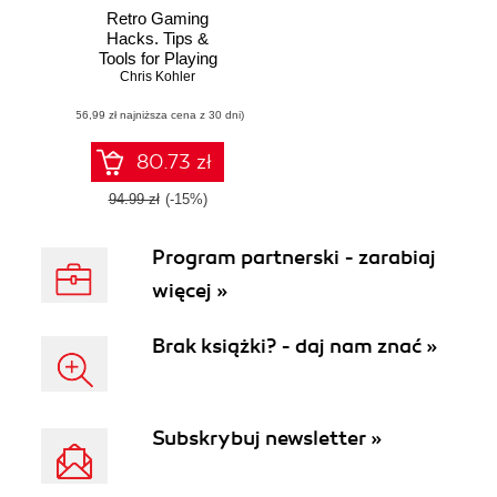
Retro Gaming
Hacks. Tips &
Tools for Playing
the Classics
Chris Kohler
(56,99 zł najniższa cena z 30 dni)
80.73 zł
94.99 zł
(-15%)
Program partnerski - zarabiaj
więcej »
Brak książki? - daj nam znać »
Subskrybuj newsletter »