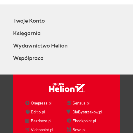
Twoje Konto
Księgarnia
Wydawnictwo Helion
Współpraca
Onepress.pl
Sensus.pl
Editio.pl
DlaBystrzakow.pl
Bezdroza.pl
Ebookpoint.pl
Videopoint.pl
Beya.pl