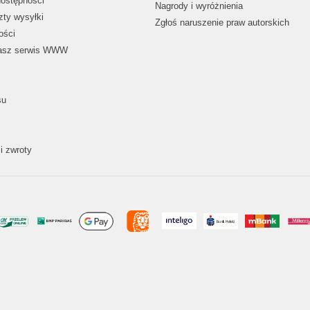
dostępności
Nagrody i wyróżnienia
zty wysyłki
Zgłoś naruszenie praw autorskich
ości
nasz serwis WWW
su
i zwroty