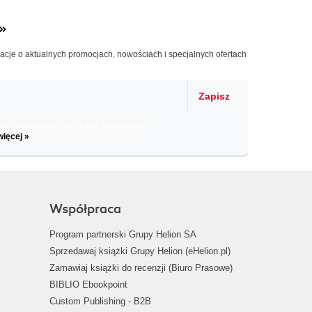
»
macje o aktualnych promocjach, nowościach i specjalnych ofertach
Zapisz
il informacje o zniżkach, promocjach
więcej »
Współpraca
Program partnerski Grupy Helion SA
Sprzedawaj książki Grupy Helion (eHelion.pl)
Zamawiaj książki do recenzji (Biuro Prasowe)
BIBLIO Ebookpoint
Custom Publishing - B2B