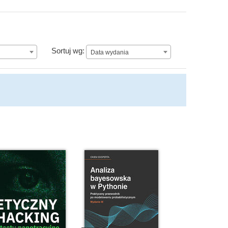
Data wydania
Sortuj wg:
Data wydania