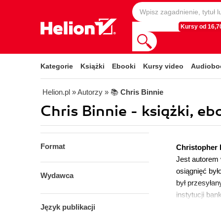
Kursy od 16,70
Kategorie
Książki
Ebooki
Kursy video
Audiobo
Helion.pl
» Autorzy
» 📚
Chris Binnie
Chris Binnie - książki, eb
Format
Christopher 
Jest autorem
osiągnięć był
Wydawca
był przesyłan
instytucji ba
Język publikacji