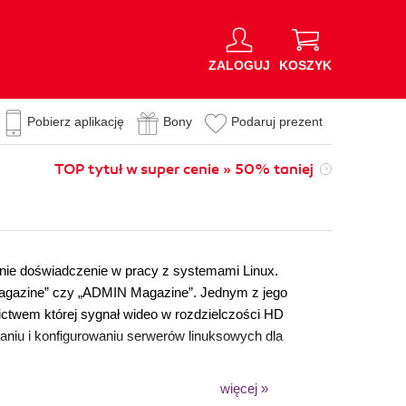
ZALOGUJ
KOSZYK
Pobierz aplikację
Bony
Podaruj prezent
TOP tytuł w super cenie » 50% taniej
nie doświadczenie w pracy z systemami Linux.
 Magazine” czy „ADMIN Magazine”. Jednym z jego
ictwem której sygnał wideo w rozdzielczości HD
aniu i konfigurowaniu serwerów linuksowych dla
więcej »