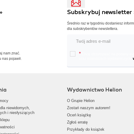
»
Subskrybuj newsletter 
Średnio raz w tygodniu dostaniesz infor
dla subskrybentów newslettera.
Daj nam znać.
*
Chcę otrzymywać na podany e-ma
u nas pojawił.
oraz nowościach wydawniczych.
nia
Wydawnictwo Helion
mocy
O Grupie Helion
dla niewidomych,
Zostań naszym autorem!
ych i niesłyszących
Oceń książkę
klepu
Zgłoś erratę
ywatności
Przykłady do książek