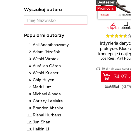
Bestseller
Promocja
Wyszukaj autora
książka
ebook
Popularni autorzy
Inżynieria dany
Anil Ananthaswamy
praktyce. Kluc
Adam Józefiok
koncepcje i najl
Witold Wrotek
Joe Reis
technologie
,
Matt Hou
Aurélien Géron
(71,40 zł najniższa cena z
Witold Krieser
74.97 z
Chip Huyen
119.00zł
(-37%
Mark Lutz
Michael Albada
Chrissy LeMaire
Brandon Abshire
Rishal Hurbans
Jun Shan
Haibin Li