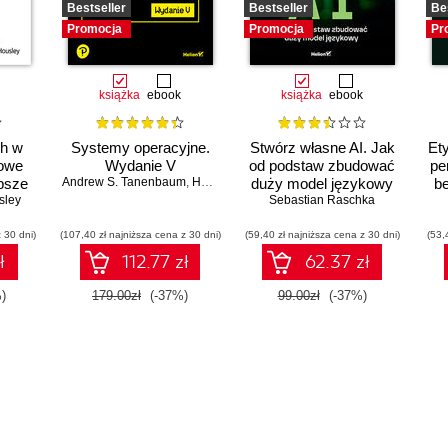
Bestseller
Bestseller
Be
Promocja
Promocja
Pr
książka
ebook
książka
ebook
ch w
Systemy operacyjne.
Stwórz własne AI. Jak
Ety
zowe
Wydanie V
od podstaw zbudować
pe
epsze
Andrew S. Tanenbaum
,
Herbert Bos
duży model językowy
be
sley
Sebastian Raschka
 30 dni)
(107,40 zł najniższa cena z 30 dni)
(59,40 zł najniższa cena z 30 dni)
(53,
ł
112.77 zł
62.37 zł
)
179.00zł
(-37%)
99.00zł
(-37%)