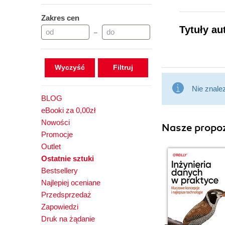
Zakres cen
Tytuły au
–
Wyczyść
Nie znale
BLOG
eBooki za 0,00zł
Nowości
Nasze propoz
Promocje
Outlet
Ostatnie sztuki
Bestsellery
Najlepiej oceniane
Przedsprzedaż
Zapowiedzi
Druk na żądanie