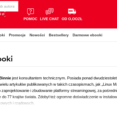
 zł
POMOC
LIVE CHAT
OD O,OOZŁ
oki
Promocje
Nowości
Bestsellery
Darmowe ebooki
ooki
Binnie
jest konsultantem technicznym. Posiada ponad dwudziestolet
 wielu artykułów publikowanych w takich czasopismach, jak „Linux
o zaprojektowanie i zbudowanie platformy streamingowej, za pośredn
y do 77 krajów świata. Zdobył też ogromne doświadczenie w instalow
nkowych i rządowych.