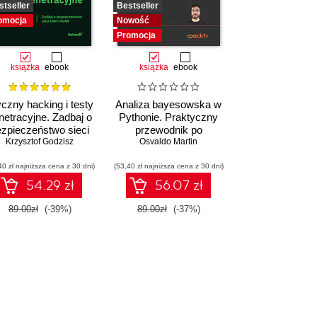
stseller
Bestseller
omocja
Nowość
Promocja
książka
ebook
książka
ebook
czny hacking i testy
Analiza bayesowska w
netracyjne. Zadbaj o
Pythonie. Praktyczny
zpieczeństwo sieci
przewodnik po
Krzysztof Godzisz
LAN i WLAN
modelowaniu
Osvaldo Martin
probabilistycznym.
40 zł najniższa cena z 30 dni)
(53,40 zł najniższa cena z 30 dni)
Wydanie III
54.29 zł
56.07 zł
89.00zł
(-39%)
89.00zł
(-37%)