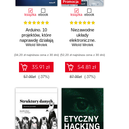
Promocja
książka
ebook
książka
ebook
Arduino. 10
Niezawodne
projektów, które
układy
naprawdę działają
elektroniczne.
Witold Wrotek
Witold Wrotek
Podręcznik
konstruktora
(34,20 zł najniższa cena z 30 dni)
(52,20 zł najniższa cena z 30 dni)
35.91 zł
54.81 zł
57.00zł
(-37%)
87.00zł
(-37%)