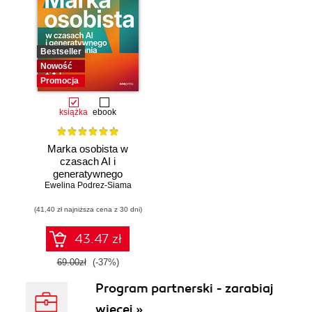
Bestseller
Nowość
Promocja
książka
ebook
Marka osobista w
czasach AI i
generatywnego
Ewelina Podrez-Siama
wyszukiwania
(41,40 zł najniższa cena z 30 dni)
43.47 zł
69.00zł
(-37%)
Program partnerski - zarabiaj
więcej »