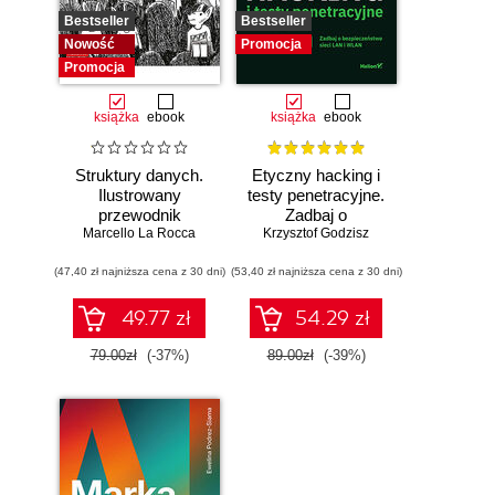
Bestseller
Bestseller
Nowość
Promocja
Promocja
książka
ebook
książka
ebook
Struktury danych.
Etyczny hacking i
Ilustrowany
testy penetracyjne.
przewodnik
Zadbaj o
Marcello La Rocca
bezpieczeństwo
Krzysztof Godzisz
sieci LAN i WLAN
(47,40 zł najniższa cena z 30 dni)
(53,40 zł najniższa cena z 30 dni)
49.77 zł
54.29 zł
79.00zł
(-37%)
89.00zł
(-39%)