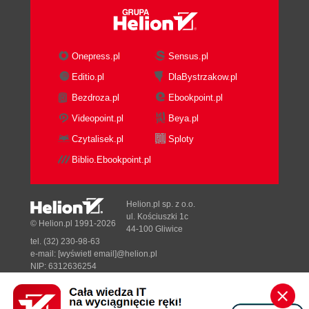
Onepress.pl
Sensus.pl
Editio.pl
DlaBystrzakow.pl
Bezdroza.pl
Ebookpoint.pl
Videopoint.pl
Beya.pl
Czytalisek.pl
Sploty
Biblio.Ebookpoint.pl
Helion.pl sp. z o.o.
ul. Kościuszki 1c
© Helion.pl 1991-2026
44-100 Gliwice
tel. (32) 230-98-63
e-mail:
[wyświetl email]@helion.pl
NIP: 6312636254
Regon: 241989027
Designed with ♥ by
Tonik.pl