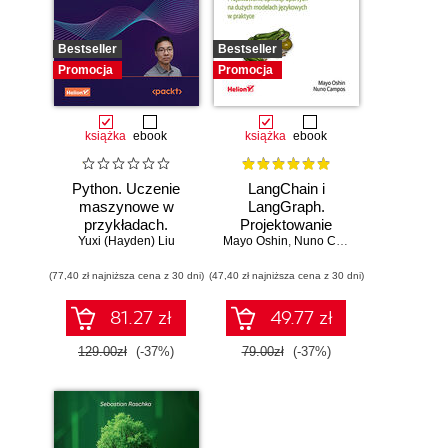
Bestseller
Bestseller
Promocja
Promocja
książka
ebook
książka
ebook
Python. Uczenie
LangChain i
maszynowe w
LangGraph.
przykładach.
Projektowanie
Najlepsze praktyki
Yuxi (Hayden) Liu
Mayo Oshin
aplikacji opartych
,
Nuno Campos
w realnych
na dużych
(77,40 zł najniższa cena z 30 dni)
zastosowaniach.
(47,40 zł najniższa cena z 30 dni)
modelach
Wydanie IV
językowych w
praktyce
81.27 zł
49.77 zł
129.00zł
(-37%)
79.00zł
(-37%)