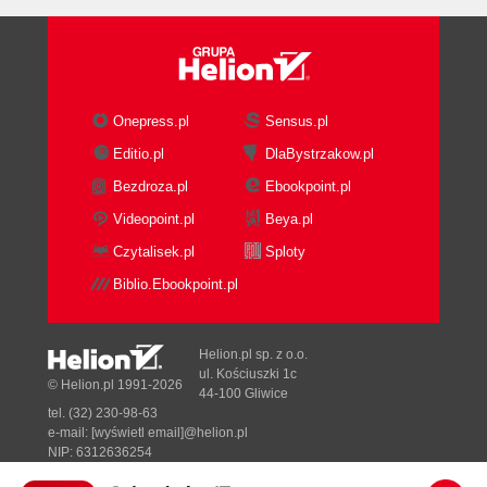
Onepress.pl
Sensus.pl
Editio.pl
DlaBystrzakow.pl
Bezdroza.pl
Ebookpoint.pl
Videopoint.pl
Beya.pl
Czytalisek.pl
Sploty
Biblio.Ebookpoint.pl
Helion.pl sp. z o.o.
ul. Kościuszki 1c
© Helion.pl 1991-2026
44-100 Gliwice
tel. (32) 230-98-63
e-mail:
[wyświetl email]@helion.pl
NIP: 6312636254
Regon: 241989027