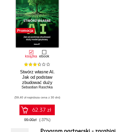
Promocja
książka
ebook
Stwórz własne AI.
Jak od podstaw
zbudować duży
model językowy
Sebastian Raschka
(59,40 zł najniższa cena z 30 dni)
62.37 zł
99.00zł
(-37%)
Program partnerski - zarabiaj