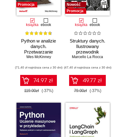
Promocja
Nowość
Promocja
książka
ebook
książka
ebook
Python w analizie
Struktury danych.
danych.
Ilustrowany
Przetwarzanie
przewodnik
danych za pomocą
Wes McKinney
Marcello La Rocca
pakietów pandas i
(71,40 zł najniższa cena z 30 dni)
NumPy oraz
(47,40 zł najniższa cena z 30 dni)
środowiska
Jupyter. Wydanie
74.97 zł
49.77 zł
III
119.00zł
(-37%)
79.00zł
(-37%)