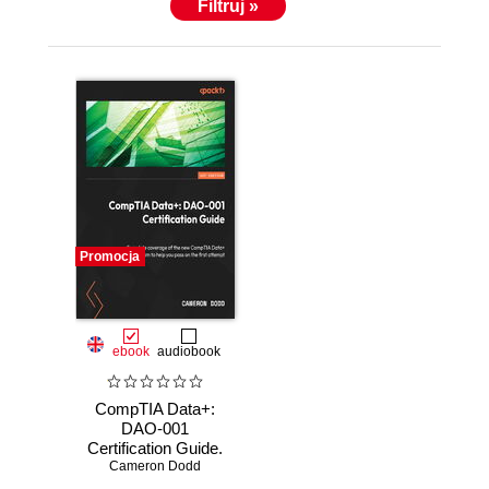
Filtruj »
Promocja
ebook
audiobook
CompTIA Data+:
DAO-001
Certification Guide.
Cameron Dodd
Complete
coverage of the