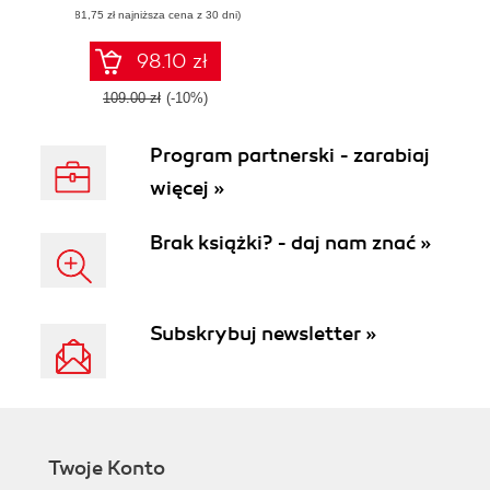
(81,75 zł najniższa cena z 30 dni)
new CompTIA
Data+ (DAO-001)
exam to help you
98.10 zł
pass on the first
attempt
109.00 zł
(-10%)
Program partnerski - zarabiaj
więcej »
Brak książki? - daj nam znać »
Subskrybuj newsletter »
Twoje Konto