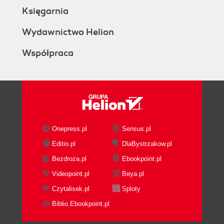
Księgarnia
Wydawnictwo Helion
Współpraca
Onepress.pl
Sensus.pl
Editio.pl
DlaBystrzakow.pl
Bezdroza.pl
Ebookpoint.pl
Videopoint.pl
Beya.pl
Czytalisek.pl
Sploty
Biblio.Ebookpoint.pl