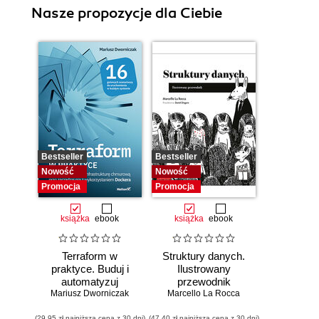
Nasze propozycje dla Ciebie
Bestseller
Bestseller
Nowość
Nowość
Promocja
Promocja
książka
ebook
książka
ebook
Terraform w
Struktury danych.
praktyce. Buduj i
Ilustrowany
automatyzuj
przewodnik
Mariusz Dworniczak
infrastrukturę
Marcello La Rocca
chmurową oraz
(29,95 zł najniższa cena z 30 dni)
(47,40 zł najniższa cena z 30 dni)