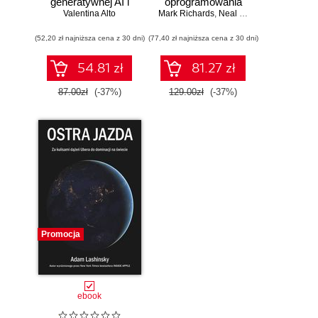
generatywnej AI i
oprogramowania
Valentina Alto
ChatGPT.
Mark Richards
dla inżynierów.
,
Neal Ford
Wykorzystaj
Wydanie II
(52,20 zł najniższa cena z 30 dni)
potencjał inżynierii
(77,40 zł najniższa cena z 30 dni)
promptów z
technologiami
54.81 zł
81.27 zł
OpenAI dla
zwiększenia
87.00zł
(-37%)
129.00zł
(-37%)
produktywności i
kreatywności.
Wydanie II
Promocja
ebook