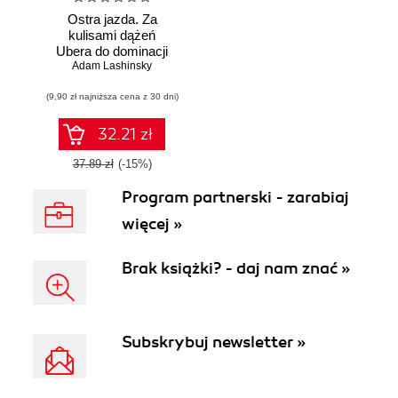
Ostra jazda. Za
kulisami dążeń
Ubera do dominacji
Adam Lashinsky
na świecie
(9,90 zł najniższa cena z 30 dni)
32.21 zł
37.89 zł
(-15%)
Program partnerski - zarabiaj
więcej »
Brak książki? - daj nam znać »
Subskrybuj newsletter »