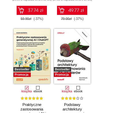
zarządzaj nią z
wykorzystaniem
Dockera
37.74 zł
49.77 zł
59.90zł
(-37%)
79.00zł
(-37%)
Bestseller
Bestseller
Promocja
Promocja
książka
ebook
książka
ebook
Praktyczne
Podstawy
zastosowania
architektury