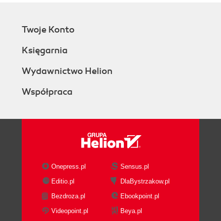
Twoje Konto
Księgarnia
Wydawnictwo Helion
Współpraca
Onepress.pl
Sensus.pl
Editio.pl
DlaBystrzakow.pl
Bezdroza.pl
Ebookpoint.pl
Videopoint.pl
Beya.pl