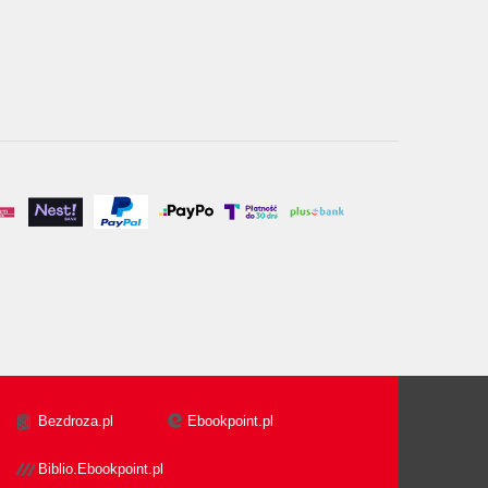
Bezdroza.pl
Ebookpoint.pl
Biblio.Ebookpoint.pl