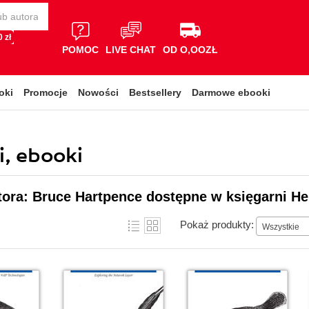
 zł
POMOC
LIVE CHAT
OD O,OOZŁ
oki
Promocje
Nowości
Bestsellery
Darmowe ebooki
i, ebooki
tora: Bruce Hartpence dostępne w księgarni He
Pokaż produkty:
Wszystkie