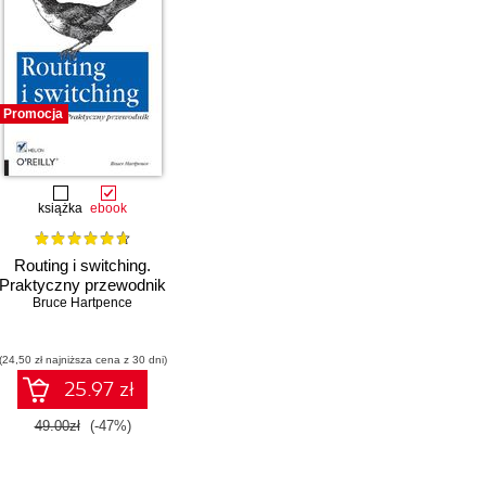
Promocja
książka
ebook
Routing i switching.
Praktyczny przewodnik
Bruce Hartpence
(24,50 zł najniższa cena z 30 dni)
25.97 zł
49.00zł
(-47%)