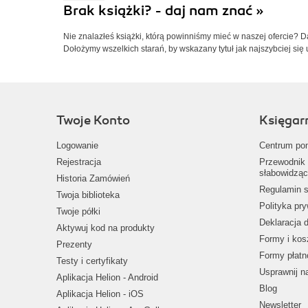
Brak książki? - daj nam znać »
Nie znalazłeś książki, którą powinniśmy mieć w naszej ofercie? 
Dołożymy wszelkich starań, by wskazany tytuł jak najszybciej się 
Twoje Konto
Księgar
Logowanie
Centrum po
Rejestracja
Przewodnik 
słabowidząc
Historia Zamówień
Regulamin s
Twoja biblioteka
Polityka pr
Twoje półki
Deklaracja 
Aktywuj kod na produkty
Formy i kos
Prezenty
Formy płatn
Testy i certyfikaty
Usprawnij 
Aplikacja Helion - Android
Blog
Aplikacja Helion - iOS
Newsletter