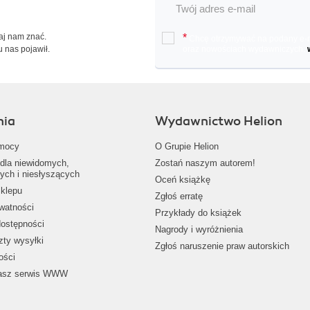
Daj nam znać.
*
Chcę otrzymywać na podany e-ma
u nas pojawił.
oraz nowościach wydawniczych.
nia
Wydawnictwo Helion
mocy
O Grupie Helion
dla niewidomych,
Zostań naszym autorem!
ych i niesłyszących
Oceń książkę
klepu
Zgłoś erratę
ywatności
Przykłady do książek
dostępności
Nagrody i wyróżnienia
zty wysyłki
Zgłoś naruszenie praw autorskich
ości
nasz serwis WWW