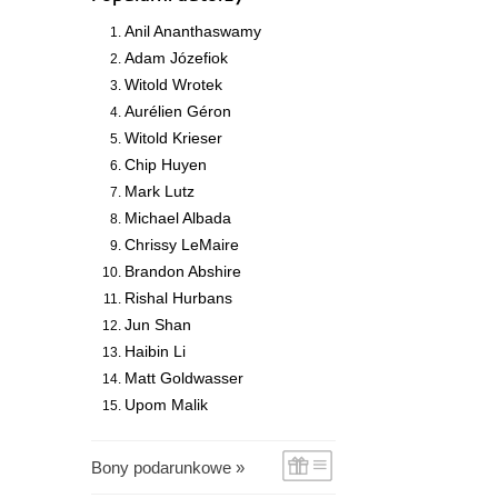
Anil Ananthaswamy
Adam Józefiok
Witold Wrotek
Aurélien Géron
Witold Krieser
Chip Huyen
Mark Lutz
Michael Albada
Chrissy LeMaire
Brandon Abshire
Rishal Hurbans
Jun Shan
Haibin Li
Matt Goldwasser
Upom Malik
Bony podarunkowe »