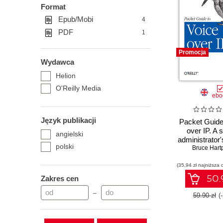
Format
Epub/Mobi
4
PDF
1
Promocja
Wydawca
Helion
O'Reilly Media
ebo
Język publikacji
Packet Guide
over IP. A
angielski
administrator'
polski
VoIP techn
Bruce Hart
(35,94 zł najniższa 
50.9
Zakres cen
–
59.90 zł
(