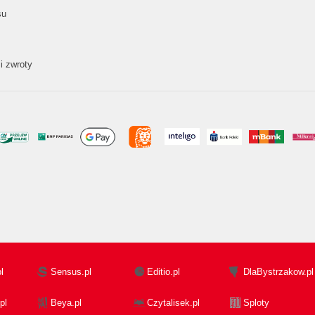
su
i zwroty
l
Sensus.pl
Editio.pl
DlaBystrzakow.pl
pl
Beya.pl
Czytalisek.pl
Sploty