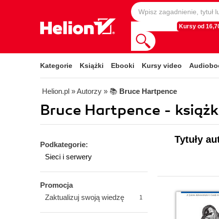
Kursy od 16,70
Kategorie
Książki
Ebooki
Kursy video
Audiobo
Helion.pl
» Autorzy
» 📚
Bruce Hartpence
Bruce Hartpence - książk
Tytuły au
Podkategorie:
Sieci i serwery
Promocja
Zaktualizuj swoją wiedzę
1