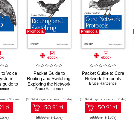
Promocja
Promocja
ok
ebook
ebook
 to Voice
Packet Guide to
Packet Guide to Core
 system
Routing and Switching.
Network Protocols
s guide to
Exploring the Network
Bruce Hartpence
ologies
pence
Bruce Hartpence
Layer
cena z 30 dni)
(35,94 zł najniższa cena z 30 dni)
(35,94 zł najniższa cena z 30 dni)
1 zł
50.91 zł
50.91 zł
-15%)
59.90 zł
(-15%)
59.90 zł
(-15%)