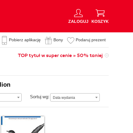
ZALOGUJ
KOSZYK
Pobierz aplikację
Bony
Podaruj prezent
TOP tytuł w super cenie » 50% taniej
lion
Data wydania
Sortuj wg:
Data wydania