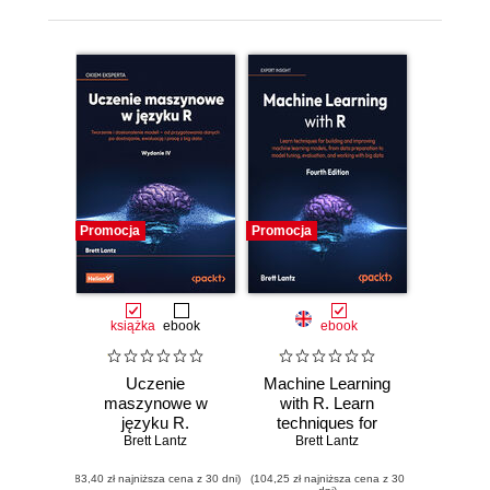
Promocja
Promocja
książka
ebook
ebook
Uczenie
Machine Learning
maszynowe w
with R. Learn
języku R.
techniques for
Tworzenie i
Brett Lantz
building and
Brett Lantz
doskonalenie
improving machine
(83,40 zł najniższa cena z 30 dni)
modeli - od
(104,25 zł najniższa cena z 30
learning models,