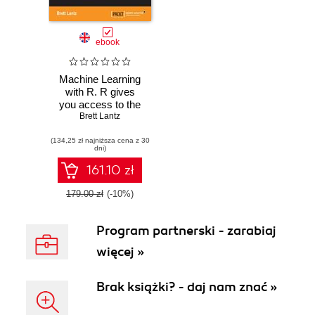
ebook
Machine Learning
with R. R gives
you access to the
cutting-edge
Brett Lantz
software you need
(134,25 zł najniższa cena z 30
to prepare data for
dni)
machine learning.
No previous
161.10 zł
knowledge
required ‚Äì this
179.00 zł
(-10%)
book will take you
methodically
Program partnerski - zarabiaj
through every
stage of applying
więcej »
machine learning
Brak książki? - daj nam znać »