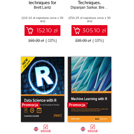
techniques for
Techniques.
predictive modeling
Brett Lantz
Dipanjan Sarkar
Smarter data
,
Brett Lantz
,
Raghav B
- Third Edition
analytics
(116,10 zł najniższa cena z 30
(254,25 zł najniższa cena z 30
dni)
dni)
152.10 zł
305.10 zł
169.00 zł
(-10%)
339.00 zł
(-10%)
Promocja
Promocja
ebook
ebook