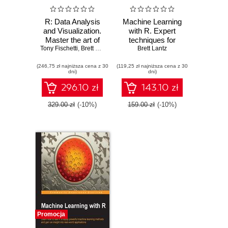
R: Data Analysis
Machine Learning
and Visualization.
with R. Expert
Master the art of
techniques for
Tony Fischetti
building analytical
,
Brett Lantz
,
Hrishi V. Mittal
predictive modeling
Brett Lantz
,
Bater Makhabel
,
Edina Be
models using R
to solve all your
(246,75 zł najniższa cena z 30
(119,25 zł najniższa cena z 30
data analysis
dni)
dni)
problems - Second
Edition
296.10 zł
143.10 zł
329.00 zł
(-10%)
159.00 zł
(-10%)
Promocja