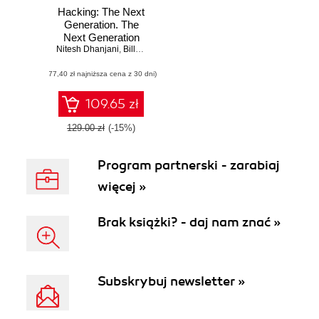
Hacking: The Next
Generation. The
Next Generation
Nitesh Dhanjani
,
Billy Rios
,
Brett Hardin
(77,40 zł najniższa cena z 30 dni)
109.65 zł
129.00 zł
(-15%)
Program partnerski - zarabiaj
więcej »
Brak książki? - daj nam znać »
Subskrybuj newsletter »