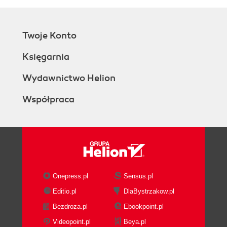
Twoje Konto
Księgarnia
Wydawnictwo Helion
Współpraca
Onepress.pl
Sensus.pl
Editio.pl
DlaBystrzakow.pl
Bezdroza.pl
Ebookpoint.pl
Videopoint.pl
Beya.pl