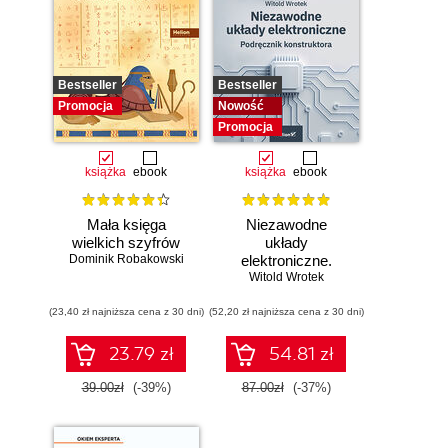
Bestseller
Bestseller
Promocja
Nowość
Promocja
książka
ebook
książka
ebook
Mała księga
Niezawodne
wielkich szyfrów
układy
Dominik Robakowski
elektroniczne.
Witold Wrotek
Podręcznik
konstruktora
(23,40 zł najniższa cena z 30 dni)
(52,20 zł najniższa cena z 30 dni)
23.79 zł
54.81 zł
39.00zł
(-39%)
87.00zł
(-37%)