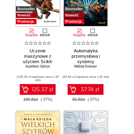
Bestseller
Bestseller
Nowość
Nowość
Promocja
Promocja
książka
ebook
książka
ebook
Uczenie
Automatyka
maszynowe z
przemysłowa i
użyciem Scikit-
systemy
Learn i PyTorch.
Aurélien Géron
sterowania w
Witold Krieser
Koncepcje,
pigułce
(139,30 zł najniższa cena z 30
narzędzia i techniki
(35,94 zł najniższa cena z 30 dni)
dni)
umożliwiające
konstruowanie
125.37 zł
37.74 zł
inteligentnych
systemów
199.00zł
(-37%)
59.90zł
(-37%)