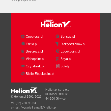
Onepress.pl
Sensus.pl
Editio.pl
DlaBystrzakow.pl
Bezdroza.pl
Ebookpoint.pl
Videopoint.pl
Beya.pl
Czytalisek.pl
Sploty
Biblio.Ebookpoint.pl
Helion.pl sp. z o.o.
ul. Kościuszki 1c
© Helion.pl 1991-2026
44-100 Gliwice
tel. (32) 230-98-63
e-mail:
[wyświetl email]@helion.pl