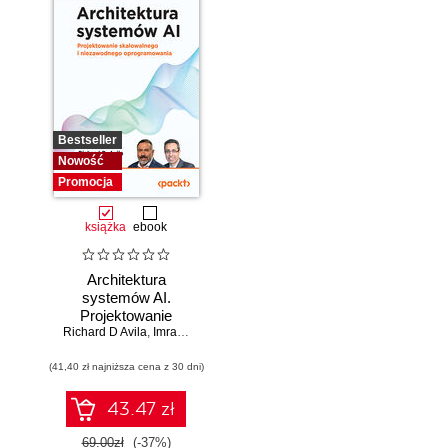
Bestseller
Nowość
Promocja
książka
ebook
Architektura
systemów AI.
Projektowanie
Richard D Avila
skalowalnego i
,
Imran Ahmad
niezawodnego
(41,40 zł najniższa cena z 30 dni)
oprogramowania
43.47 zł
69.00zł
(-37%)