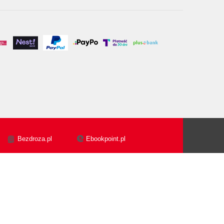
Bezdroza.pl
Ebookpoint.pl
Biblio.Ebookpoint.pl
Designed with ♥ by
Tonik.pl