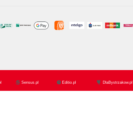
l
Sensus.pl
Editio.pl
DlaBystrzakow.pl
pl
Beya.pl
Czytalisek.pl
Sploty
il]@helion.pl