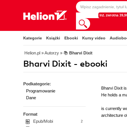
Inż. zwrotna 39,90
Kategorie
Książki
Ebooki
Kursy video
Audiobo
Helion.pl
» Autorzy
» 📚
Bharvi Dixit
Bharvi Dixit - ebooki
Podkategorie:
Bharvi Dixit 
Programowanie
He holds a ma
Dane
is currently w
Format
architecture 
Epub/Mobi
2