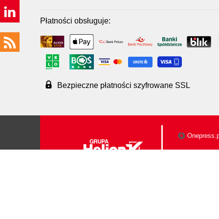
Płatności obsługuje:
Bezpieczne płatności szyfrowane SSL
Onepress.p
Videopoint.
Helion.pl sp. z o.o.
tel. (32) 230-98-63
ul. Kościuszki 1c
e-mail:
[wyświetl ema
© Helion.pl 1991-2026
44-100 Gliwice
NIP: 6312636254
Regon: 241989027