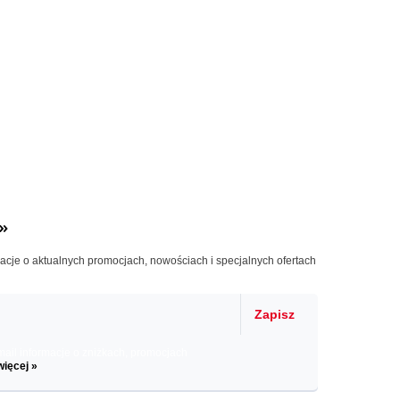
»
macje o aktualnych promocjach, nowościach i specjalnych ofertach
Zapisz
il informacje o zniżkach, promocjach
więcej »