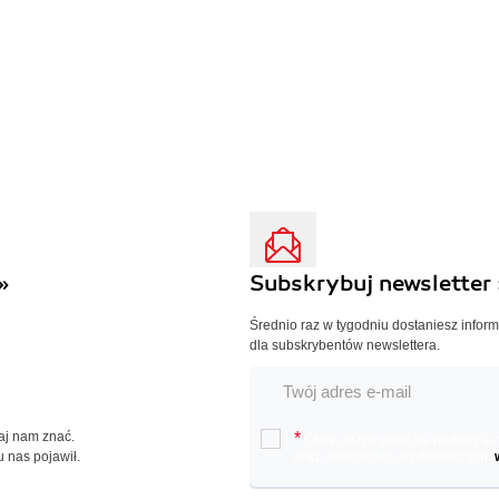
»
Subskrybuj newsletter 
Średnio raz w tygodniu dostaniesz infor
dla subskrybentów newslettera.
Daj nam znać.
*
Chcę otrzymywać na podany e-ma
u nas pojawił.
oraz nowościach wydawniczych.