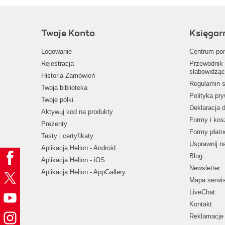
Twoje Konto
Księgar
Logowanie
Centrum po
Rejestracja
Przewodnik 
słabowidząc
Historia Zamówień
Regulamin s
Twoja biblioteka
Polityka pr
Twoje półki
Deklaracja 
Aktywuj kod na produkty
Formy i kos
Prezenty
Formy płatn
Testy i certyfikaty
Usprawnij 
Aplikacja Helion - Android
Blog
Aplikacja Helion - iOS
Newsletter
Aplikacja Helion - AppGallery
Mapa serwi
LiveChat
Kontakt
Reklamacje 