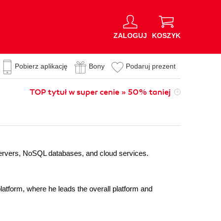
ZALOGUJ
KOSZYK
Pobierz aplikację
Bony
Podaruj prezent
TOP tytuł w super cenie » 50% taniej
 servers, NoSQL databases, and cloud services.
latform, where he leads the overall platform and