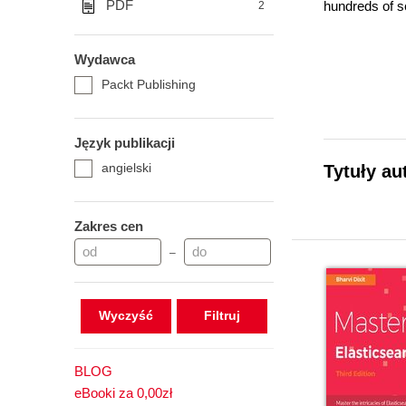
PDF
hundreds of se
2
Wydawca
Packt Publishing
He is also th
continuously 
Język publikacji
angielski
Tytuły au
Bharvi also w
to solve thei
Zakres cen
–
different use 
and risk mana
Wyczyść
BLOG
He has a keen 
eBooki za 0,00zł
and distribut