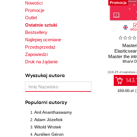
Nowości
Promocja
proprietary so
Promocje
Outlet
Ostatnie sztuki
ebo
Bestsellery
In 2013, he s
Najlepiej oceniane
was published
Master
Przedsprzedaż
Elasticsear
Zapowiedzi
Master the intr
Druk na żądanie
Elasticsear
Bharvi Di
use it to creat
You can connec
(119,25 zł najniższa 
and scalabl
Wyszukaj autora
solutions - Thi
143.
159.00 zł
Popularni autorzy
Anil Ananthaswamy
Adam Józefiok
Witold Wrotek
Aurélien Géron