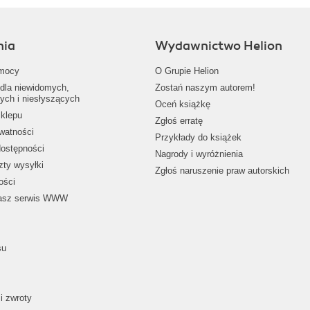
nia
Wydawnictwo Helion
mocy
O Grupie Helion
dla niewidomych,
Zostań naszym autorem!
ych i niesłyszących
Oceń książkę
klepu
Zgłoś erratę
ywatności
Przykłady do książek
dostępności
Nagrody i wyróżnienia
zty wysyłki
Zgłoś naruszenie praw autorskich
ości
nasz serwis WWW
su
i zwroty