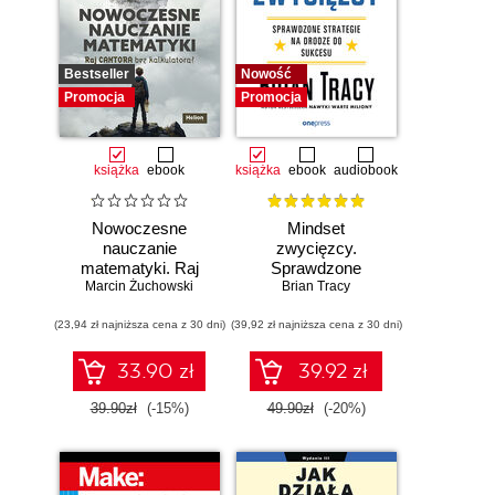
Bestseller
Nowość
Promocja
Promocja
książka
ebook
książka
ebook
audiobook
Nowoczesne
Mindset
nauczanie
zwycięzcy.
matematyki. Raj
Sprawdzone
Marcin Żuchowski
Cantora bez
strategie na drodze
Brian Tracy
kalkulatora?
do sukcesu
(23,94 zł najniższa cena z 30 dni)
(39,92 zł najniższa cena z 30 dni)
33.90 zł
39.92 zł
39.90zł
(-15%)
49.90zł
(-20%)