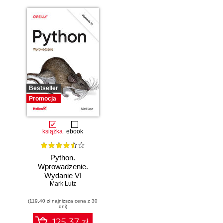
Bestseller
Promocja
książka
ebook
Python.
Wprowadzenie.
Wydanie VI
Mark Lutz
(119,40 zł najniższa cena z 30
dni)
125.37 zł