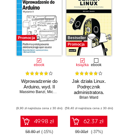
Promocja
Bestseller
Promocja
ebook
książka
ebook
Wprowadzenie do
Jak działa Linux.
Arduino, wyd. II
Podręcznik
Massimo Banzi
,
Michael Shiloh
administratora.
Wydanie III
Brian Ward
(9,90 zł najniższa cena z 30 dni)
(59,40 zł najniższa cena z 30 dni)
49.98 zł
62.37 zł
58.80 zł
(-15%)
99.00zł
(-37%)