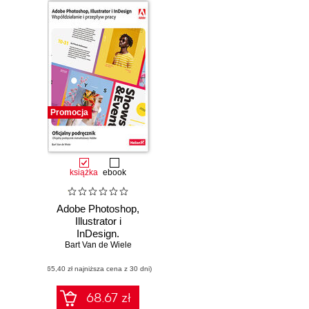
Promocja
książka
ebook
Adobe Photoshop,
Illustrator i
InDesign.
Współdziałanie i
Bart Van de Wiele
przepływ pracy.
(65,40 zł najniższa cena z 30 dni)
Oficjalny
podręcznik
68.67 zł