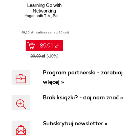
Learning Go with
Networking
Yogananth T. V.
,
Balachandar A.
(46,15 zł najniższa cena z 30 dni)
89.91 zł
99.90 zł
(-10%)
Program partnerski - zarabiaj
więcej »
Brak książki? - daj nam znać »
Subskrybuj newsletter »