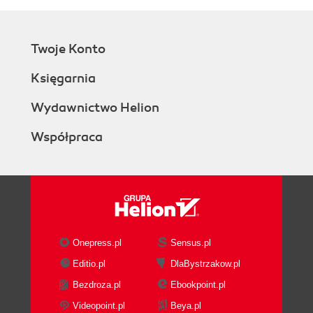
Twoje Konto
Księgarnia
Wydawnictwo Helion
Współpraca
Onepress.pl
Sensus.pl
Editio.pl
DlaBystrzakow.pl
Bezdroza.pl
Ebookpoint.pl
Videopoint.pl
Beya.pl