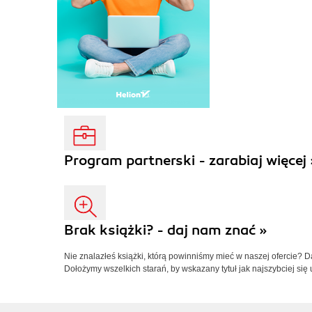
Program partnerski - zarabiaj więcej 
Brak książki? - daj nam znać »
Nie znalazłeś książki, którą powinniśmy mieć w naszej ofercie? 
Dołożymy wszelkich starań, by wskazany tytuł jak najszybciej się 