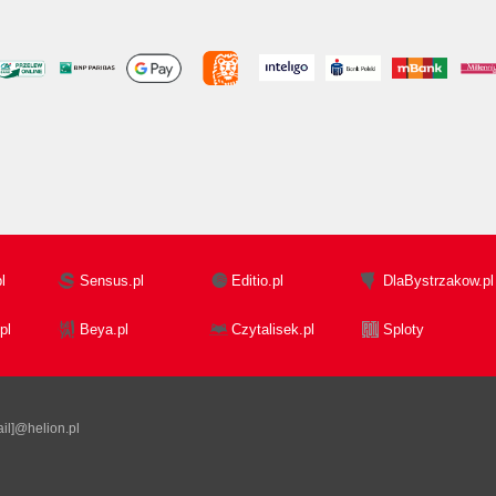
l
Sensus.pl
Editio.pl
DlaBystrzakow.pl
pl
Beya.pl
Czytalisek.pl
Sploty
il]@helion.pl