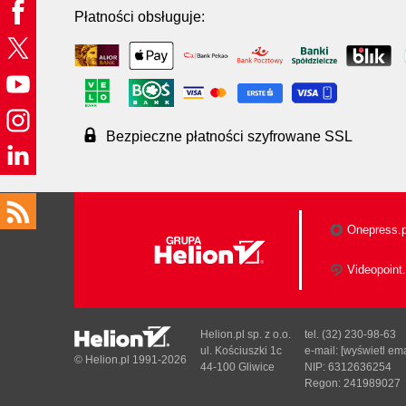
Płatności obsługuje:
Bezpieczne płatności szyfrowane SSL
Onepress.p
Videopoint.
Helion.pl sp. z o.o.
tel. (32) 230-98-63
ul. Kościuszki 1c
e-mail:
[wyświetl ema
© Helion.pl 1991-2026
44-100 Gliwice
NIP: 6312636254
Regon: 241989027