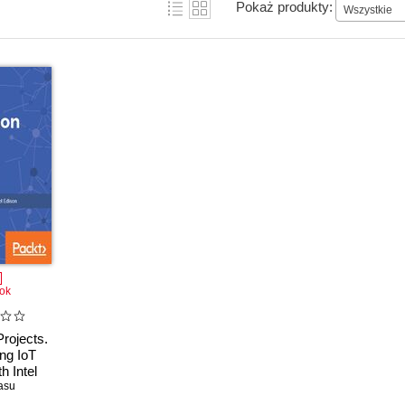
Pokaż produkty:
Wszystkie
ok
Projects.
ing IoT
h Intel
asu
n