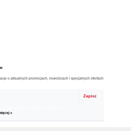
»
macje o aktualnych promocjach, nowościach i specjalnych ofertach
Zapisz
il informacje o zniżkach, promocjach
więcej »