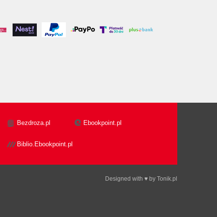
Bezdroza.pl
Ebookpoint.pl
Biblio.Ebookpoint.pl
Designed with ♥ by
Tonik.pl