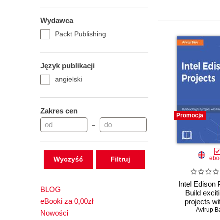
Wydawca
Packt Publishing
Język publikacji
angielski
Zakres cen
Promocja
–
ebo
Wyczyść
Intel Edison 
BLOG
Build excit
eBooki za 0,00zł
projects wit
Avirup B
Ediso
Nowości