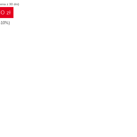
cena z 30 dni)
10 zł
-10%)