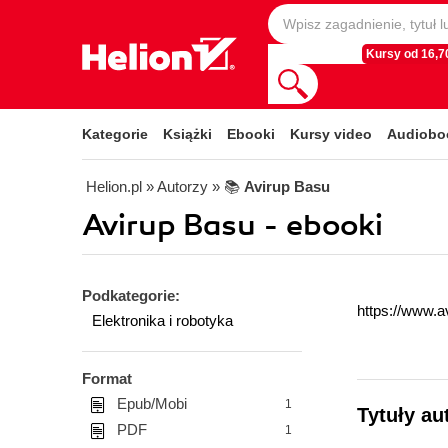
Kursy od 16,70
Kategorie
Książki
Ebooki
Kursy video
Audiobo
Helion.pl
» Autorzy
» 📚
Avirup Basu
Avirup Basu - ebooki
Podkategorie:
https://www.
Elektronika i robotyka
Format
Epub/Mobi
1
Tytuły au
PDF
1