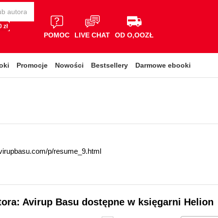
 zł
POMOC
LIVE CHAT
OD O,OOZŁ
oki
Promocje
Nowości
Bestsellery
Darmowe ebooki
avirupbasu.com/p/resume_9.html
tora: Avirup Basu dostępne w księgarni Helion