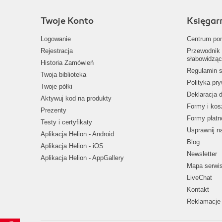
Twoje Konto
Księgar
Logowanie
Centrum po
Rejestracja
Przewodnik 
słabowidząc
Historia Zamówień
Regulamin s
Twoja biblioteka
Polityka pr
Twoje półki
Deklaracja 
Aktywuj kod na produkty
Formy i kos
Prezenty
Formy płatn
Testy i certyfikaty
Usprawnij 
Aplikacja Helion - Android
Blog
Aplikacja Helion - iOS
Newsletter
Aplikacja Helion - AppGallery
Mapa serwi
LiveChat
Kontakt
Reklamacje 