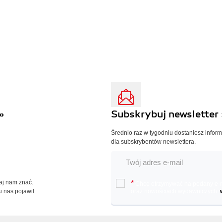
»
Subskrybuj newsletter 
Średnio raz w tygodniu dostaniesz infor
dla subskrybentów newslettera.
Daj nam znać.
*
Chcę otrzymywać na podany e-ma
u nas pojawił.
oraz nowościach wydawniczych.