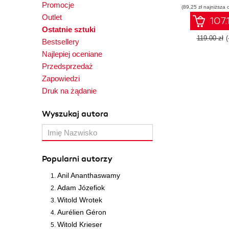
Promocje
(89,25 zł najniższa 
Outlet
107.
Ostatnie sztuki
119.00 zł
(
Bestsellery
Najlepiej oceniane
Przedsprzedaż
Zapowiedzi
Druk na żądanie
Wyszukaj autora
Popularni autorzy
Anil Ananthaswamy
Adam Józefiok
Witold Wrotek
Aurélien Géron
Witold Krieser