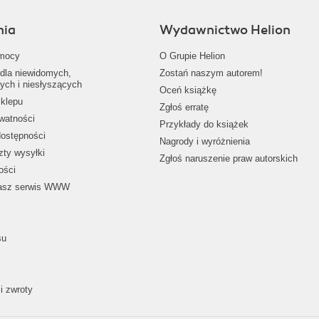
nia
Wydawnictwo Helion
mocy
O Grupie Helion
dla niewidomych,
Zostań naszym autorem!
ych i niesłyszących
Oceń książkę
klepu
Zgłoś erratę
ywatności
Przykłady do książek
dostępności
Nagrody i wyróżnienia
zty wysyłki
Zgłoś naruszenie praw autorskich
ości
nasz serwis WWW
su
i zwroty