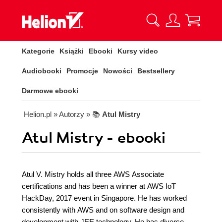
Kategorie
Książki
Ebooki
Kursy video
Audiobooki
Promocje
Nowości
Bestsellery
Darmowe ebooki
Helion.pl
» Autorzy
» 📚
Atul Mistry
Atul Mistry - ebooki
Atul V. Mistry holds all three AWS Associate
certifications and has been a winner at AWS IoT
HackDay, 2017 event in Singapore. He has worked
consistently with AWS and on software design and
development with JEE technology. He has diverse