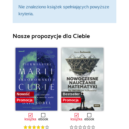
Nie znaleziono książek spełniających powyższe
kryteria.
Nasze propozycje dla Ciebie
Nowość
Bestseller
Promocja
Promocja
książka
ebook
książka
ebook