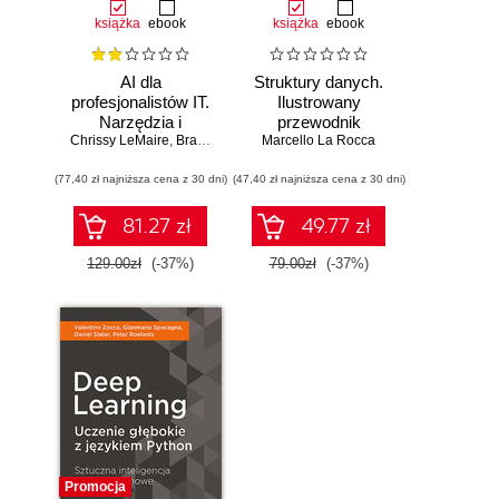
książka
ebook
książka
ebook
AI dla
Struktury danych.
profesjonalistów IT.
Ilustrowany
Narzędzia i
przewodnik
Chrissy LeMaire
techniki
,
Brandon Abshire
Marcello La Rocca
zwiększające
(77,40 zł najniższa cena z 30 dni)
produktywność
(47,40 zł najniższa cena z 30 dni)
81.27 zł
49.77 zł
129.00zł
(-37%)
79.00zł
(-37%)
Promocja