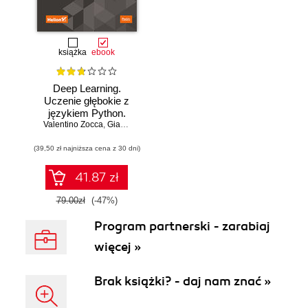
książka
ebook
Deep Learning.
Uczenie głębokie z
językiem Python.
Valentino Zocca
Sztuczna
,
Gianmario Spacagna
,
Daniel Slater
,
Peter Roelants
inteligencja i sieci
(39,50 zł najniższa cena z 30 dni)
neuronowe
41.87 zł
79.00zł
(-47%)
Program partnerski - zarabiaj
więcej »
Brak książki? - daj nam znać »