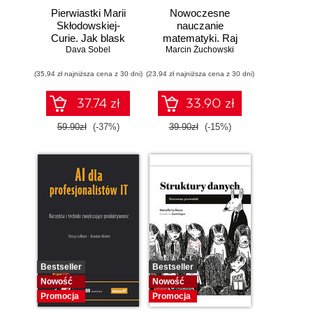
Pierwiastki Marii
Nowoczesne
Skłodowskiej-
nauczanie
Curie. Jak blask
matematyki. Raj
radu oświetlił drogę
Dava Sobel
Marcin Żuchowski
Cantora bez
kobietom w
kalkulatora?
(35,94 zł najniższa cena z 30 dni)
świecie nauki
(23,94 zł najniższa cena z 30 dni)
37.74 zł
33.90 zł
59.90zł
(-37%)
39.90zł
(-15%)
Bestseller
Bestseller
Nowość
Nowość
Promocja
Promocja