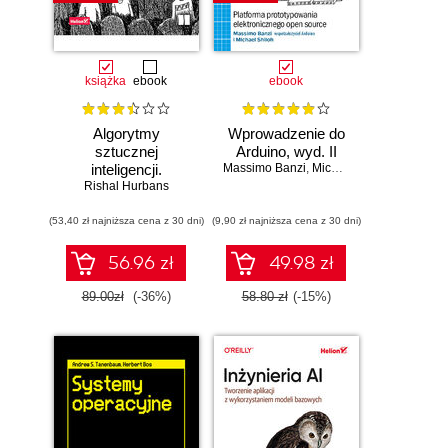
książka
ebook
ebook
Algorytmy
Wprowadzenie do
sztucznej
Arduino, wyd. II
inteligencji.
Massimo Banzi
,
Michael Shiloh
Rishal Hurbans
Ilustrowany
przewodnik
(53,40 zł najniższa cena z 30 dni)
(9,90 zł najniższa cena z 30 dni)
56.96 zł
49.98 zł
89.00zł
(-36%)
58.80 zł
(-15%)