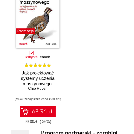
Promocja
książka
ebook
Jak projektować
systemy uczenia
maszynowego.
Chip Huyen
Iteracyjne
tworzenie aplikacji
(59,40 zł najniższa cena z 30 dni)
gotowych do pracy
63.36 zł
99.00zł
(-36%)
Program partnerski - zarabiaj