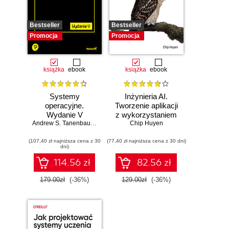
Bestseller
Bestseller
Promocja
Promocja
książka
ebook
książka
ebook
Systemy
Inżynieria AI.
operacyjne.
Tworzenie aplikacji
Wydanie V
z wykorzystaniem
Andrew S. Tanenbaum
,
Herbert Bos
modeli bazowych
Chip Huyen
(107,40 zł najniższa cena z 30
(77,40 zł najniższa cena z 30 dni)
dni)
114.56 zł
82.56 zł
179.00zł
(-36%)
129.00zł
(-36%)