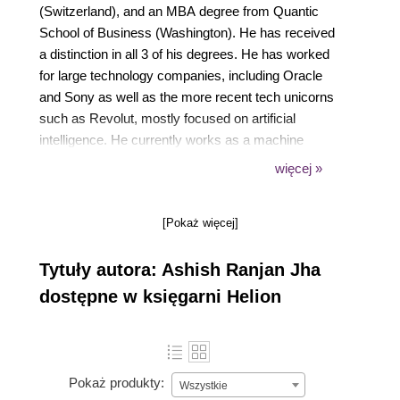
(Switzerland), and an MBA degree from Quantic
School of Business (Washington). He has received
a distinction in all 3 of his degrees. He has worked
for large technology companies, including Oracle
and Sony as well as the more recent tech unicorns
such as Revolut, mostly focused on artificial
intelligence. He currently works as a machine
learning engineer.
więcej »
Ashish has worked on a range of products and
[Pokaż więcej]
projects, from developing an app that uses sensor
data to predict the mode of transport to detecting
Tytuły autora: Ashish Ranjan Jha
fraud in car damage insurance claims. Besides
being an author, machine learning engineer, and data
dostępne w księgarni Helion
scientist, he also blogs frequently on his personal
blog site about the latest research and engineering
topics around machine learning.
Pokaż produkty:
Wszystkie