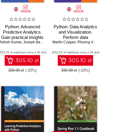
ebook
ebook
Python: Advanced
Python: Data Analytics
Predictive Analytics.
and Visualization.
Gain practical insights
Perform data
Ashish Kumar
by exploiting data in
,
Joseph Babcock
Martin Czygan
processing and
,
Phuong Vo.T.H
,
Ashish Kumar
,
Kir
your business to build
analysis with the help of
(254,25 zł najniższa cena z 30 dni)
advanced predictive
(254,25 zł najniższa cena z 30 dni)
python libraries, gain
modeling applications
practical insights into
305.10 zł
305.10 zł
predictive modeling and
generate effective
339.00 zł
(-10%)
339.00 zł
(-10%)
results in a variety of
visually appealing
charts using the plotting
packages in Python