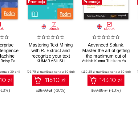
Promocja
Promocja
ok
ebook
ebook
erprise
Mastering Text Mining
Advanced Splunk.
telligence
with R. Extract and
Master the art of getting
Machine
recognize your text
the maximum out of
cessible
,
Betsy Page Sigman
,
Derek Mock
KUMAR ASHISH
data
,
Ashish Kumar Tulsiram Yadav
your machine data
,
Erickson Delgad
Ashish Kumar Tulsiram Yadav
using Splunk
 cena z 30 dni)
(96,75 zł najniższa cena z 30 dni)
(119,25 zł najniższa cena z 30 dni)
10 zł
116.10 zł
143.10 zł
(-10%)
129.00 zł
(-10%)
159.00 zł
(-10%)