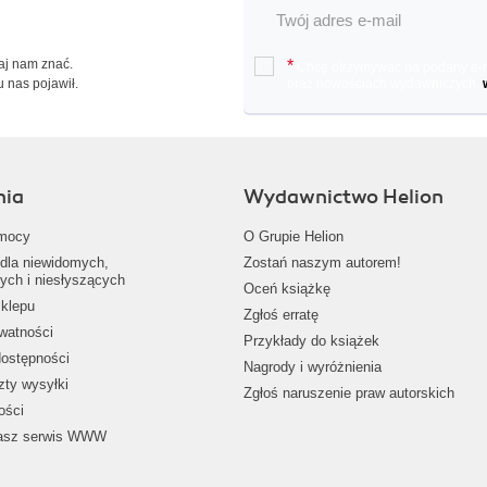
Daj nam znać.
*
Chcę otrzymywać na podany e-ma
u nas pojawił.
oraz nowościach wydawniczych.
nia
Wydawnictwo Helion
mocy
O Grupie Helion
dla niewidomych,
Zostań naszym autorem!
ych i niesłyszących
Oceń książkę
klepu
Zgłoś erratę
ywatności
Przykłady do książek
dostępności
Nagrody i wyróżnienia
zty wysyłki
Zgłoś naruszenie praw autorskich
ości
nasz serwis WWW