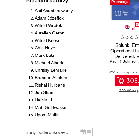
Popularni autorzy
Promocja
Anil Ananthaswamy
Adam Józefiok
Witold Wrotek
ebo
Aurélien Géron
Witold Krieser
Splunk: Ent
Chip Huyen
Operational In
Mark Lutz
Delivered. 
Paul R. Johnson
data made ac
Michael Albada
Chrissy LeMaire
(254,25 zł najniższa
Brandon Abshire
305.
Rishal Hurbans
339.00 zł
Jun Shan
Haibin Li
Matt Goldwasser
Upom Malik
Bony podarunkowe »