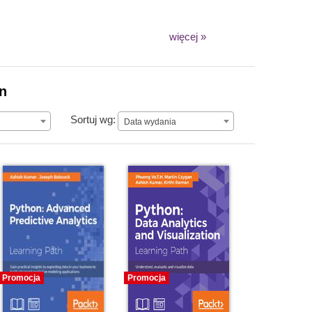
więcej »
on
Data wydania
Sortuj wg:
Data wydania
Promocja
Promocja