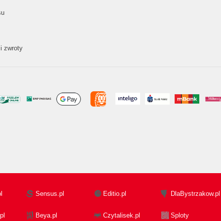
su
i zwroty
l
Sensus.pl
Editio.pl
DlaBystrzakow.pl
pl
Beya.pl
Czytalisek.pl
Sploty