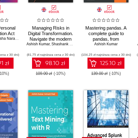
ok
ebook
ebook
Personal
Managing Risks in
Mastering pandas. A
tion Act
Digital Transformation.
complete guide to
ha Narasimhan
,
Amit Sachdev
Navigate the modern
pandas, from
Ashish Kumar
landscape of digital
,
Shashank Kumar
,
Abbas Kudrati
installation to advanced
Ashish Kumar
threats with the help of
data analysis
cena z 30 dni)
(81,75 zł najniższa cena z 30 dni)
real-world examples
(104,25 zł najniższa cena z 30 dni)
techniques - Second
and use cases
Edition
1 zł
98.10 zł
125.10 zł
-10%)
109.00 zł
(-10%)
139.00 zł
(-10%)