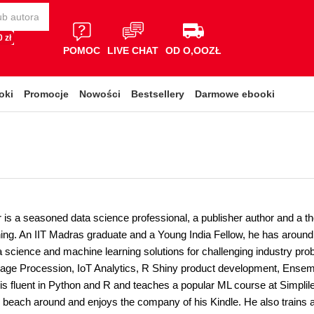
 zł
POMOC
LIVE CHAT
OD O,OOZŁ
oki
Promocje
Nowości
Bestsellery
Darmowe ebooki
s a seasoned data science professional, a publisher author and a thou
ing. An IIT Madras graduate and a Young India Fellow, he has around
a science and machine learning solutions for challenging industry pro
age Procession, IoT Analytics, R Shiny product development, Ensemb
 is fluent in Python and R and teaches a popular ML course at Simpli
ip beach around and enjoys the company of his Kindle. He also trains 