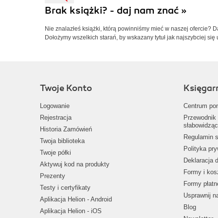
Brak książki? - daj nam znać »
Nie znalazłeś książki, którą powinniśmy mieć w naszej ofercie? 
Dołożymy wszelkich starań, by wskazany tytuł jak najszybciej się 
Twoje Konto
Księgar
Logowanie
Centrum po
Rejestracja
Przewodnik 
słabowidząc
Historia Zamówień
Regulamin s
Twoja biblioteka
Polityka pr
Twoje półki
Deklaracja 
Aktywuj kod na produkty
Formy i kos
Prezenty
Formy płatn
Testy i certyfikaty
Usprawnij 
Aplikacja Helion - Android
Blog
Aplikacja Helion - iOS