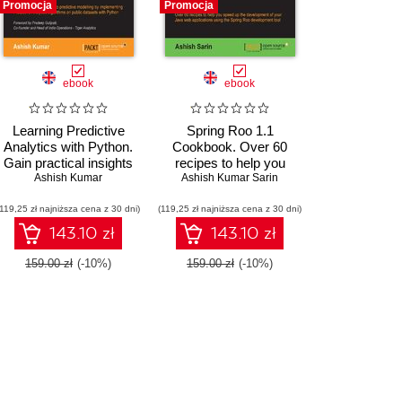
Promocja
Promocja
ebook
ebook
Learning Predictive
Spring Roo 1.1
Analytics with Python.
Cookbook. Over 60
Gain practical insights
recipes to help you
o
into predictive modelling
,
Josh Diakun
Ashish Kumar
Ashish Kumar Sarin
speed up the
by implementing
development of your
(119,25 zł najniższa cena z 30 dni)
Predictive Analytics
(119,25 zł najniższa cena z 30 dni)
Java web applications
algorithms on public
using the Spring Roo
143.10 zł
143.10 zł
datasets with Python
development tool
159.00 zł
(-10%)
159.00 zł
(-10%)