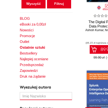
Wyczyść
ebo
BLOG
The Digital 
eBooki za 0,00zł
Data Protec
Nowości
Ashish Kumar
,
Nis
Promocje
Outlet
(46,15 zł najniższa 
Ostatnie sztuki
89.9
Bestsellery
99.90 zł
(
Najlepiej oceniane
Przedsprzedaż
Zapowiedzi
Druk na żądanie
Wyszukaj autora