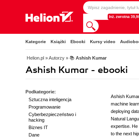
Inż. zwrotna 39,90
Kategorie
Książki
Ebooki
Kursy video
Audiobo
Helion.pl
» Autorzy
» 📚
Ashish Kumar
Ashish Kumar - ebooki
Podkategorie:
Ashish Kumar i
Sztuczna inteligencja
machine learn
Programowanie
deploying dat
Cyberbezpieczeństwo i
Natural Langu
hacking
expertise. He
Biznes IT
to the next h
Dane