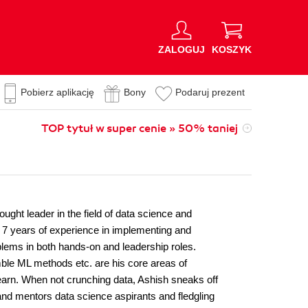
ZALOGUJ
KOSZYK
Pobierz aplikację
Bony
Podaruj prezent
TOP tytuł w super cenie » 50% taniej
ght leader in the field of data science and
 7 years of experience in implementing and
blems in both hands-on and leadership roles.
le ML methods etc. are his core areas of
learn. When not crunching data, Ashish sneaks off
and mentors data science aspirants and fledgling