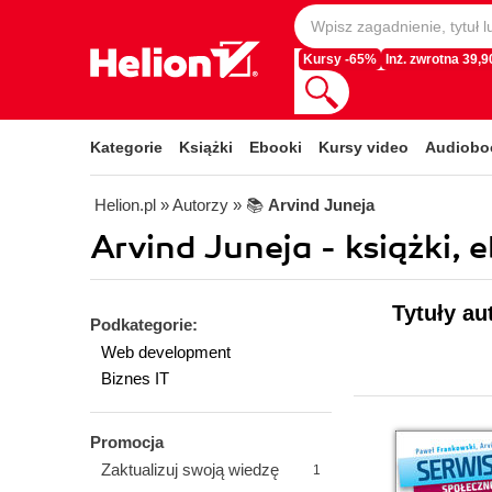
Kursy -65%
Inż. zwrotna 39,90
Kategorie
Książki
Ebooki
Kursy video
Audiobo
Helion.pl
» Autorzy
» 📚
Arvind Juneja
Arvind Juneja - książki, 
Tytuły au
Podkategorie:
Web development
Biznes IT
Promocja
Zaktualizuj swoją wiedzę
1