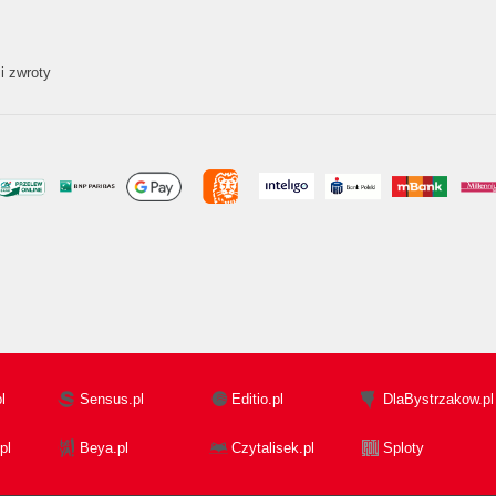
i zwroty
l
Sensus.pl
Editio.pl
DlaBystrzakow.pl
pl
Beya.pl
Czytalisek.pl
Sploty