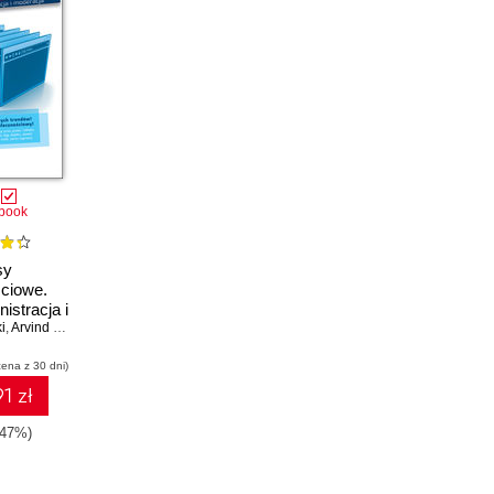
book
sy
ciowe.
istracja i
i
cja
,
Arvind Juneja
cena z 30 dni)
1 zł
-47%)