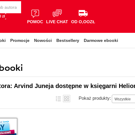
 zł
POMOC
LIVE CHAT
OD O,OOZŁ
oki
Promocje
Nowości
Bestsellery
Darmowe ebooki
ebooki
tora: Arvind Juneja dostępne w księgarni Helio
Pokaż produkty:
Wszystkie