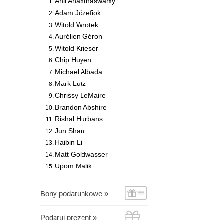
Anil Ananthaswamy
Adam Józefiok
Witold Wrotek
Aurélien Géron
Witold Krieser
Chip Huyen
Michael Albada
Mark Lutz
Chrissy LeMaire
Brandon Abshire
Rishal Hurbans
Jun Shan
Haibin Li
Matt Goldwasser
Upom Malik
Bony podarunkowe »
Podaruj prezent »