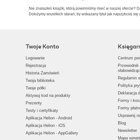
Nie znalazłeś książki, którą powinniśmy mieć w naszej ofercie? 
Dołożymy wszelkich starań, by wskazany tytuł jak najszybciej się 
Twoje Konto
Księgar
Logowanie
Centrum po
Rejestracja
Przewodnik 
słabowidząc
Historia Zamówień
Regulamin s
Twoja biblioteka
Polityka pr
Twoje półki
Deklaracja 
Aktywuj kod na produkty
Formy i kos
Prezenty
Formy płatn
Testy i certyfikaty
Usprawnij 
Aplikacja Helion - Android
Blog
Aplikacja Helion - iOS
Newsletter
Aplikacja Helion - AppGallery
Mapa serwi