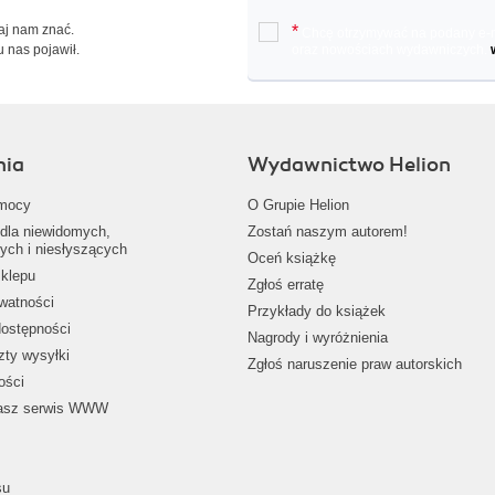
Daj nam znać.
*
Chcę otrzymywać na podany e-ma
u nas pojawił.
oraz nowościach wydawniczych.
nia
Wydawnictwo Helion
mocy
O Grupie Helion
dla niewidomych,
Zostań naszym autorem!
ych i niesłyszących
Oceń książkę
klepu
Zgłoś erratę
ywatności
Przykłady do książek
dostępności
Nagrody i wyróżnienia
zty wysyłki
Zgłoś naruszenie praw autorskich
ości
nasz serwis WWW
su