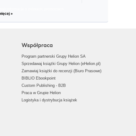
il informacje o zniżkach, promocjach
więcej »
Współpraca
Program partnerski Grupy Helion SA
Sprzedawaj książki Grupy Helion (eHelion.pl)
Zamawiaj książki do recenzji (Biuro Prasowe)
BIBLIO Ebookpoint
Custom Publishing - B2B
Praca w Grupie Helion
Logistyka i dystrybucja książek