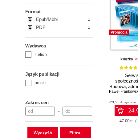
Format
Epub/Mobi
1
PDF
1
Promocja
Wydawca
Helion
książka
e
Język publikacji
Serwi
społecznoś
polski
Budowa, admin
Paweł Frankowsk
modera
Zakres cen
(23,50 zł najniższa 
24.9
–
47.00zł
(
Wyczyść