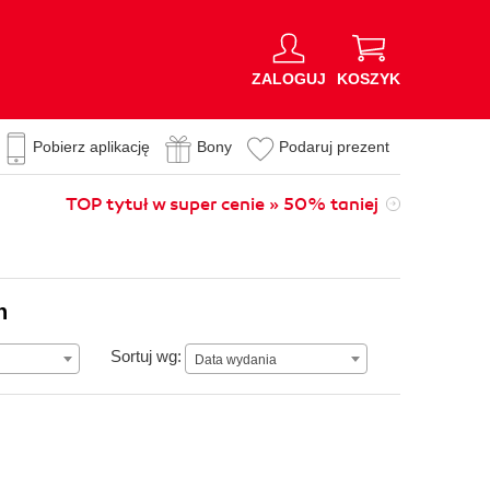
ZALOGUJ
KOSZYK
Pobierz aplikację
Bony
Podaruj prezent
TOP tytuł w super cenie » 50% taniej
n
Data wydania
Sortuj wg:
Data wydania