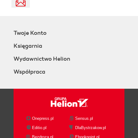
Twoje Konto
Księgarnia
Wydawnictwo Helion
Współpraca
Onepress.pl
Sensus.pl
Editio.pl
DlaBystrzakow.pl
Bezdroza.pl
Ebookpoint.pl