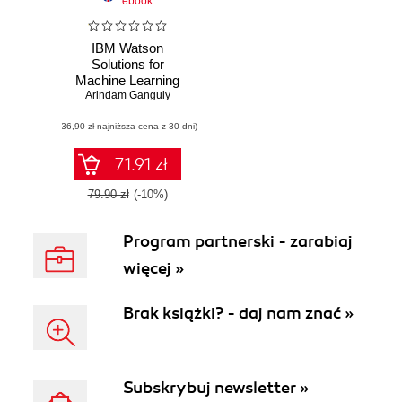
ebook
IBM Watson
Solutions for
Machine Learning
Arindam Ganguly
(36,90 zł najniższa cena z 30 dni)
71.91 zł
79.90 zł
(-10%)
Program partnerski - zarabiaj
więcej »
Brak książki? - daj nam znać »
Subskrybuj newsletter »