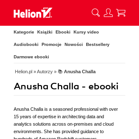
Kategorie
Książki
Ebooki
Kursy video
Audiobooki
Promocje
Nowości
Bestsellery
Darmowe ebooki
Helion.pl
» Autorzy
» 📚
Anusha Challa
Anusha Challa - ebooki
Anusha Challa is a seasoned professional with over
15 years of expertise in architecting data and
analytics solutions across on-premises and cloud
environments. She has provided guidance to
hundreds of Amazon Redshift customers,