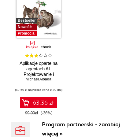
Bestseller
Nowość
Promocja
książka
ebook
Aplikacje oparte na
agentach AI.
Projektowanie i
Michael Albada
wdrażanie
systemów
(49,50 zł najniższa cena z 30 dni)
wieloagentowych
63.36 zł
99.00zł
(-36%)
Program partnerski - zarabiaj
więcej »