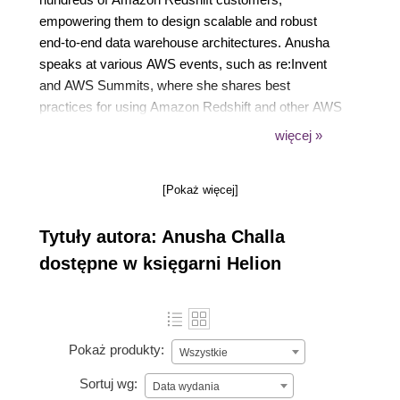
empowering them to design scalable and robust
end-to-end data warehouse architectures. Anusha
speaks at various AWS events, such as re:Invent
and AWS Summits, where she shares best
practices for using Amazon Redshift and other AWS
analytics services. She has a bachelor's degree in
więcej »
computer science and a master's degree with
specialization in Machine Learning. Based in
[Pokaż więcej]
Chicago, Anusha enjoys reading books and traveling
during her free time.
Tytuły autora: Anusha Challa
dostępne w księgarni Helion
Pokaż produkty:
Wszystkie
Sortuj wg:
Data wydania