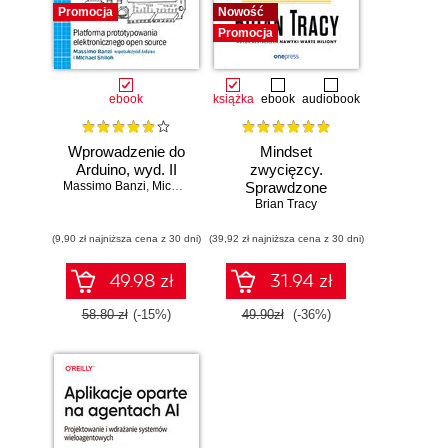
Promocja
Nowość
Promocja
ebook
książka
ebook
audiobook
Wprowadzenie do
Mindset
Arduino, wyd. II
zwycięzcy.
Massimo Banzi
,
Michael Shiloh
Sprawdzone
strategie na drodze
Brian Tracy
do sukcesu
(9,90 zł najniższa cena z 30 dni)
(39,92 zł najniższa cena z 30 dni)
49.98 zł
31.94 zł
58.80 zł
(-15%)
49.90zł
(-36%)