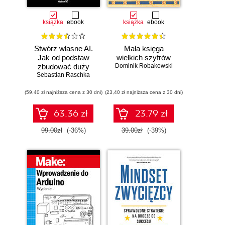
książka
ebook
książka
ebook
Stwórz własne AI.
Mała księga
Jak od podstaw
wielkich szyfrów
zbudować duży
Dominik Robakowski
model językowy
Sebastian Raschka
(59,40 zł najniższa cena z 30 dni)
(23,40 zł najniższa cena z 30 dni)
63.36 zł
23.79 zł
99.00zł
(-36%)
39.00zł
(-39%)