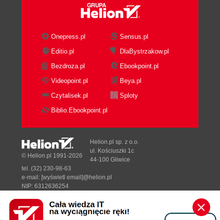
Onepress.pl
Sensus.pl
Editio.pl
DlaBystrzakow.pl
Bezdroza.pl
Ebookpoint.pl
Videopoint.pl
Beya.pl
Czytalisek.pl
Sploty
Biblio.Ebookpoint.pl
Helion.pl sp. z o.o.
ul. Kościuszki 1c
© Helion.pl 1991-2026
44-100 Gliwice
tel. (32) 230-98-63
e-mail:
[wyświetl email]@helion.pl
NIP: 6312636254
Regon: 241989027
Designed with ♥ by
Tonik.pl