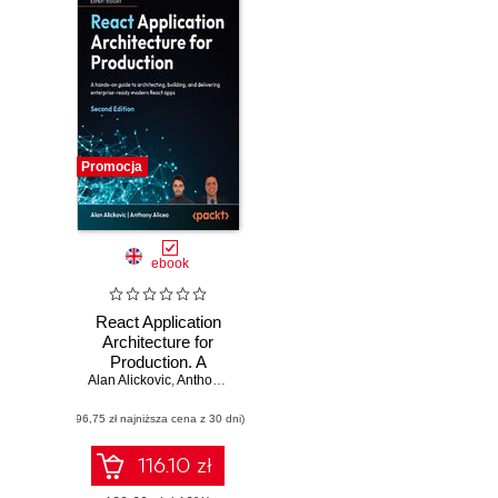
Promocja
ebook
React Application
Architecture for
Production. A
Alan Alickovic
hands-on guide to
,
Anthony Alicea
architecting,
(96,75 zł najniższa cena z 30 dni)
building, and
delivering
enterprise-ready
116.10 zł
modern React