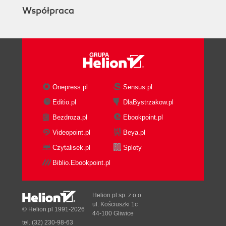
Współpraca
Onepress.pl
Sensus.pl
Editio.pl
DlaBystrzakow.pl
Bezdroza.pl
Ebookpoint.pl
Videopoint.pl
Beya.pl
Czytalisek.pl
Sploty
Biblio.Ebookpoint.pl
Helion.pl sp. z o.o.
ul. Kościuszki 1c
© Helion.pl 1991-2026
44-100 Gliwice
tel. (32) 230-98-63