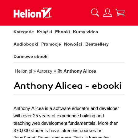
Kategorie
Książki
Ebooki
Kursy video
Audiobooki
Promocje
Nowości
Bestsellery
Darmowe ebooki
Helion.pl
» Autorzy
» 📚
Anthony Alicea
Anthony Alicea - ebooki
Anthony Alicea is a software educator and developer
with over 25 years of experience building and
teaching web development fundamentals. More than
370,000 students have taken his courses on
JavaScript, React, and more. Tony is known for