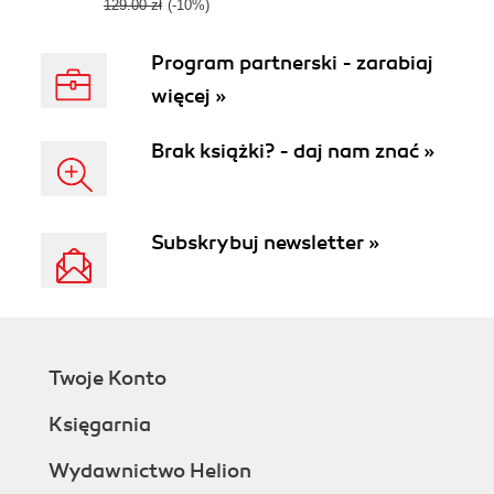
apps - Second
129.00 zł
(-10%)
Edition
Program partnerski - zarabiaj
więcej »
Brak książki? - daj nam znać »
Subskrybuj newsletter »
Twoje Konto
Księgarnia
Wydawnictwo Helion