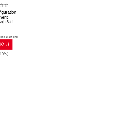
iguration
ment
nja Schirwinski
cena z 30 dni)
9 zł
-10%)