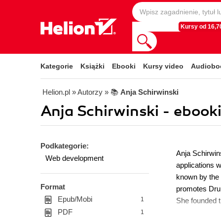
Kursy od 16,70
Kategorie
Książki
Ebooki
Kursy video
Audiobo
Helion.pl
» Autorzy
» 📚
Anja Schirwinski
Anja Schirwinski - ebook
Podkategorie:
Anja Schirwin
Web development
applications 
known by the 
Format
promotes Drup
Epub/Mobi
1
She founded t
PDF
1