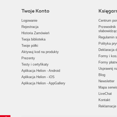
Twoje Konto
Księgar
Logowanie
Centrum po
Rejestracja
Przewodnik 
słabowidząc
Historia Zamówień
Regulamin s
Twoja biblioteka
Polityka pr
Twoje półki
Deklaracja 
Aktywuj kod na produkty
Formy i kos
Prezenty
Formy płatn
Testy i certyfikaty
Usprawnij 
Aplikacja Helion - Android
Blog
Aplikacja Helion - iOS
Newsletter
Aplikacja Helion - AppGallery
Mapa serwi
LiveChat
Kontakt
Reklamacje 