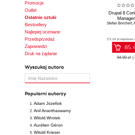
Promocje
Outlet
Drupal 8 Conf
Ostatnie sztuki
Manage
Stefan Borchert
,
A
Bestsellery
Najlepiej oceniane
Przedsprzedaż
(71,24 zł najniższa 
Zapowiedzi
85.4
Druk na żądanie
94.99 zł
(
Wyszukaj autora
Popularni autorzy
Adam Józefiok
Anil Ananthaswamy
Witold Wrotek
Aurélien Géron
Witold Krieser