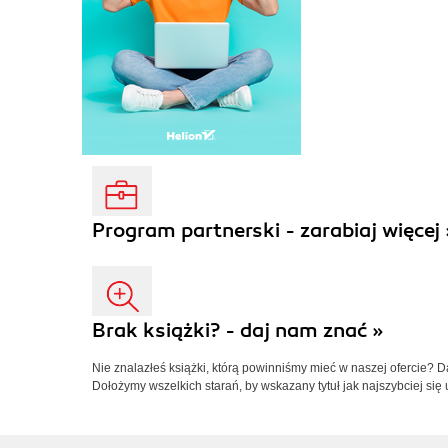
Program partnerski - zarabiaj więcej 
Brak książki? - daj nam znać »
Nie znalazłeś książki, którą powinniśmy mieć w naszej ofercie? 
Dołożymy wszelkich starań, by wskazany tytuł jak najszybciej się 