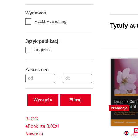
Wydawca
Packt Publishing
Tytuły au
Język publikacji
angielski
Zakres cen
–
Wyczyść
Promocja
BLOG
eBooki za 0,00zł
Nowości
ebo