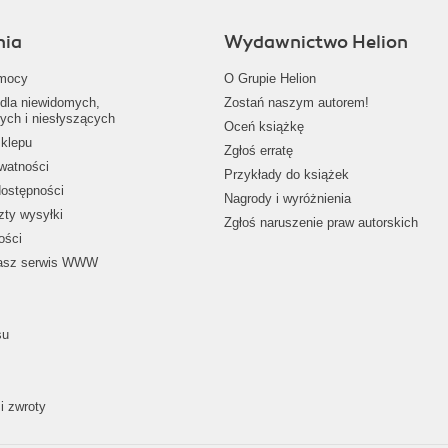
nia
Wydawnictwo Helion
mocy
O Grupie Helion
dla niewidomych,
Zostań naszym autorem!
ych i niesłyszących
Oceń książkę
klepu
Zgłoś erratę
ywatności
Przykłady do książek
dostępności
Nagrody i wyróżnienia
zty wysyłki
Zgłoś naruszenie praw autorskich
ości
nasz serwis WWW
su
i zwroty