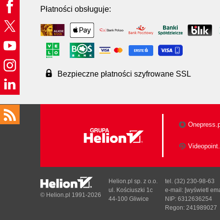
Płatności obsługuje:
Bezpieczne płatności szyfrowane SSL
Onepress.p
Videopoint.
Helion.pl sp. z o.o.
tel. (32) 230-98-63
ul. Kościuszki 1c
e-mail:
[wyświetl ema
© Helion.pl 1991-2026
44-100 Gliwice
NIP: 6312636254
Regon: 241989027