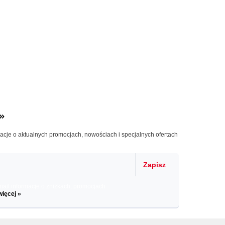
»
macje o aktualnych promocjach, nowościach i specjalnych ofertach
Zapisz
il informacje o zniżkach, promocjach
więcej »