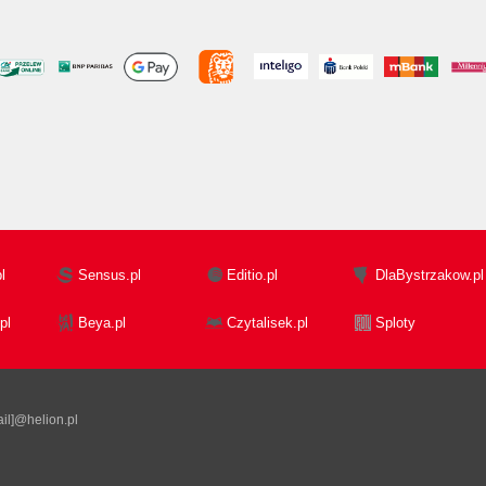
l
Sensus.pl
Editio.pl
DlaBystrzakow.pl
pl
Beya.pl
Czytalisek.pl
Sploty
il]@helion.pl