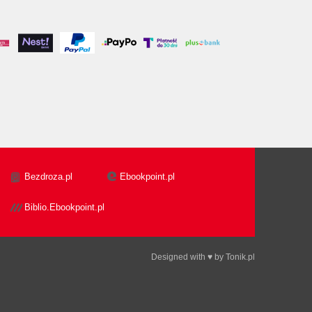
Bezdroza.pl
Ebookpoint.pl
Biblio.Ebookpoint.pl
Designed with ♥ by
Tonik.pl