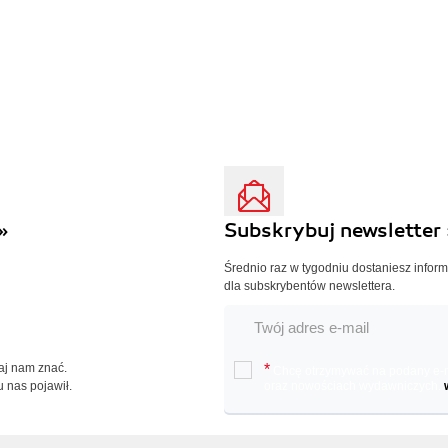
»
Subskrybuj newsletter 
Średnio raz w tygodniu dostaniesz infor
dla subskrybentów newslettera.
Daj nam znać.
*
Chcę otrzymywać na podany e-ma
u nas pojawił.
oraz nowościach wydawniczych.