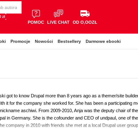
 zł
POMOC
LIVE CHAT
OD O,OOZŁ
oki
Promocje
Nowości
Bestsellery
Darmowe ebooki
i
ski got to know Drupal more than 8 years ago as a themer/site builder
with it for the company she worked for. She has been a participating
nickname aschiwi. From 2009-2010, Anja was the deputy chair of the Dr
al in Germany. She is the cofounder and CEO of undpaul, one of the f
he company in 2010 with friends she met at a local Drupal user group