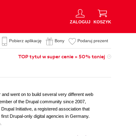
ZALOGUJ
KOSZYK
Pobierz aplikację
Bony
Podaruj prezent
TOP tytuł w super cenie » 50% taniej
 and went on to build several very different web
 member of the Drupal community since 2007,
upal Initiative, a registered association that
irst Drupal-only digital agencies in Germany.
.