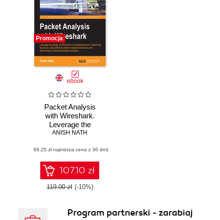
Promocja
ebook
Packet Analysis
with Wireshark.
Leverage the
ANISH NATH
power of
Wireshark to
(89,25 zł najniższa cena z 30 dni)
troubleshoot your
networking issues
by using effective
107.10 zł
packet analysis
techniques and
119.00 zł
(-10%)
performing
improved protocol
Program partnerski - zarabiaj
analysis