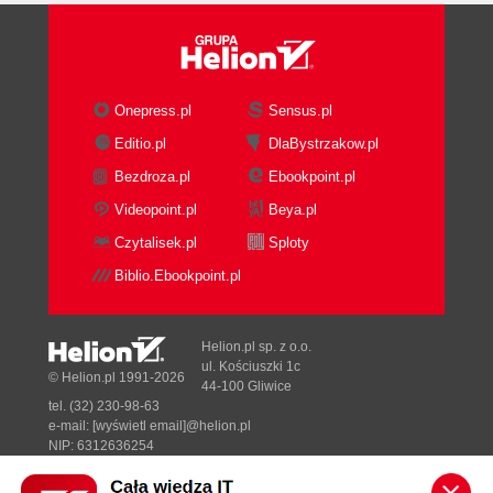
Onepress.pl
Sensus.pl
Editio.pl
DlaBystrzakow.pl
Bezdroza.pl
Ebookpoint.pl
Videopoint.pl
Beya.pl
Czytalisek.pl
Sploty
Biblio.Ebookpoint.pl
Helion.pl sp. z o.o.
ul. Kościuszki 1c
© Helion.pl 1991-2026
44-100 Gliwice
tel. (32) 230-98-63
e-mail:
[wyświetl email]@helion.pl
NIP: 6312636254
Regon: 241989027