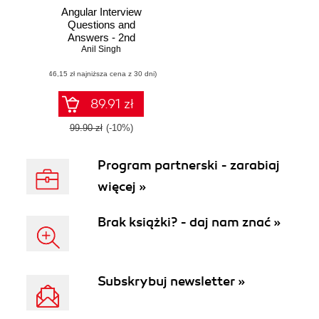
Angular Interview
Questions and
Answers - 2nd
Anil Singh
Edition
(46,15 zł najniższa cena z 30 dni)
89.91 zł
99.90 zł
(-10%)
Program partnerski - zarabiaj
więcej »
Brak książki? - daj nam znać »
Subskrybuj newsletter »