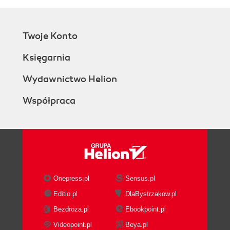
Twoje Konto
Księgarnia
Wydawnictwo Helion
Współpraca
Onepress.pl
Sensus.pl
Editio.pl
DlaBystrzakow.pl
Bezdroza.pl
Ebookpoint.pl
Videopoint.pl
Beya.pl